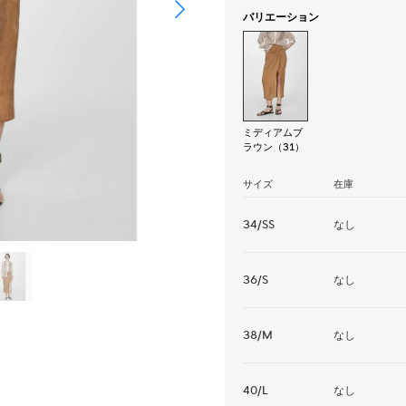
バリエーション
ミディアムブ
ラウン（31）
サイズ
在庫
34/SS
なし
36/S
なし
38/M
なし
40/L
なし