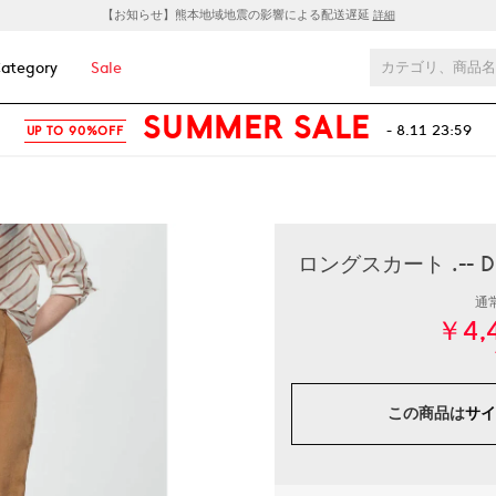
【お知らせ】熊本地域地震の影響による配送遅延
詳細
ategory
Sale
SUMMER SALE
- 8.11 23:59
UP TO 90%OFF
ロングスカート .-- 
通
￥4,
この商品は
サイ