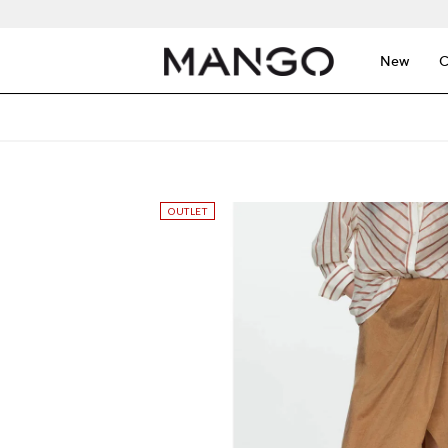
New
C