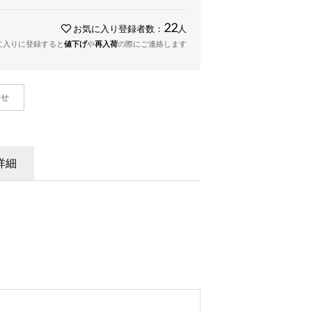
22
お気に入り登録者数：
人
に入りに登録すると
値下げ
や
再入荷
の際にご連絡します
わせ
詳細