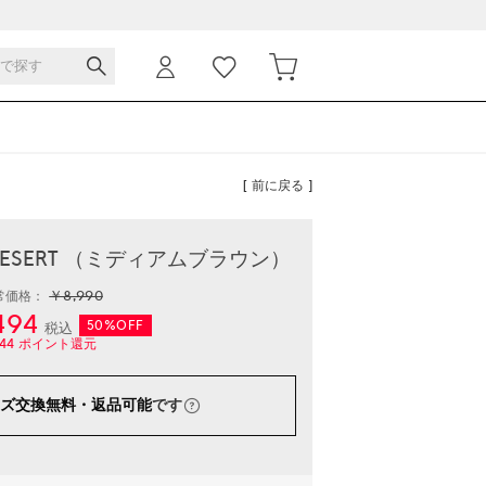
[ 前に戻る ]
DESERT （ミディアムブラウン）
￥8,990
常価格：
494
50%OFF
税込
44
ポイント還元
ズ交換無料・返品可能
です