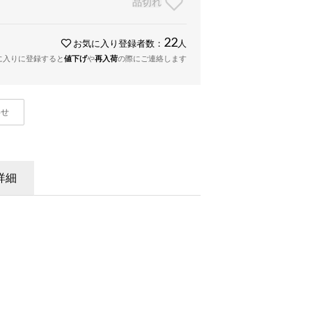
品切れ
22
お気に入り登録者数：
人
に入りに登録すると
値下げ
や
再入荷
の際にご連絡します
わせ
詳細