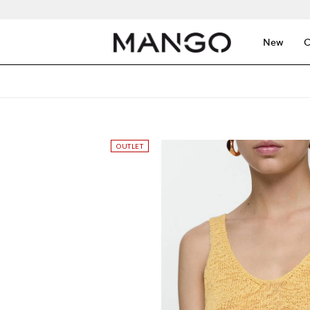
New
C