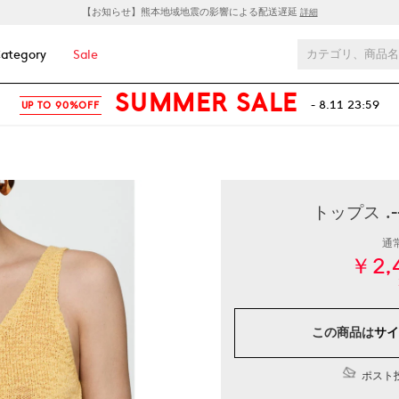
【お知らせ】熊本地域地震の影響による配送遅延
詳細
ategory
Sale
SUMMER SALE
- 8.11 23:59
UP TO 90%OFF
トップス .-
通
￥2,
この商品は
サイ
ポスト投