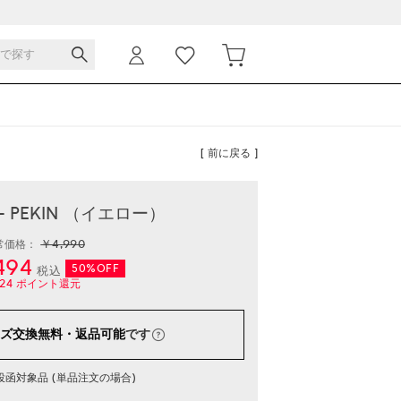
[ 前に戻る ]
- PEKIN （イエロー）
￥4,990
常価格：
494
50%OFF
税込
24
ポイント還元
ズ交換無料・返品可能
です
函対象品 (単品注文の場合)