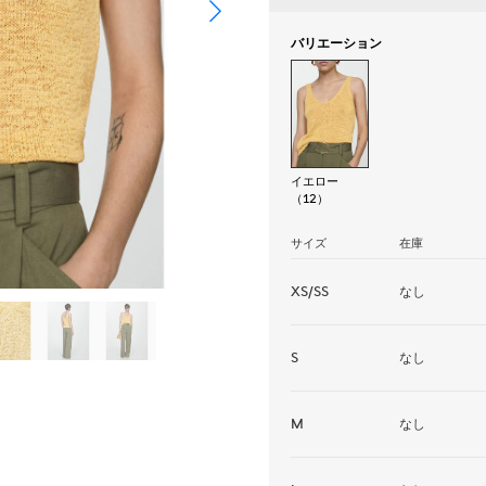
バリエーション
イエロー
（12）
サイズ
在庫
XS/SS
なし
S
なし
M
なし