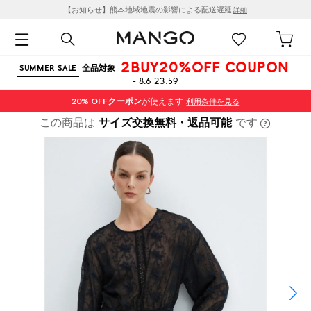
【お知らせ】熊本地域地震の影響による配送遅延
詳細
2BUY20%OFF COUPON
全品対象
SUMMER SALE
- 8.6 23:59
20% OFF
クーポン
が使えます
利用条件を見る
この商品は
サイズ交換無料・返品可能
です