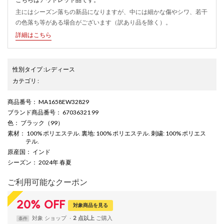
主にはシーズン落ちの新品になりますが、中には細かな傷やシワ、若干
の色落ち等がある場合がございます（訳あり品を除く）。
詳細はこちら
性別タイプ
:
レディース
カテゴリ
:
商品番号
： MA1658EW32829
ブランド商品番号
： 67036321 99
色
： ブラック（99）
素材
： 100% ポリエステル. 裏地: 100% ポリエステル. 刺繍: 100% ポリエス
テル.
原産国
： インド
シーズン
： 2024年 春夏
ご利用可能なクーポン
20
%
OFF
対象商品を見る
対象
ショップ
2 点以上
条件