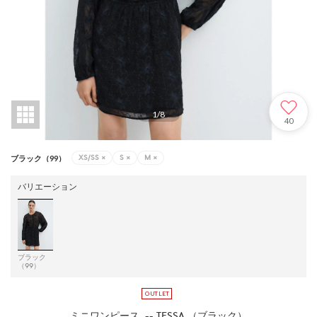
1
/
8
40
XS/SS
×
S
×
M
×
ブラック（99）
バリエーション
ブラック
（99）
ミニワンピース .-- TESSA （ブラック）