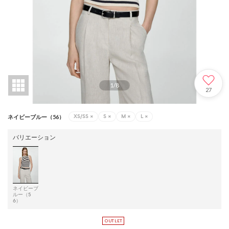
1
/
8
27
XS/SS
×
S
×
M
×
L
×
ネイビーブルー（56）
バリエーション
ネイビーブ
ルー（5
6）