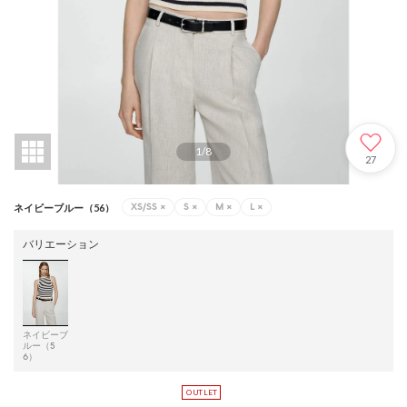
1
/
8
27
XS/SS
×
S
×
M
×
L
×
ネイビーブルー（56）
バリエーション
ネイビーブ
ルー（5
6）