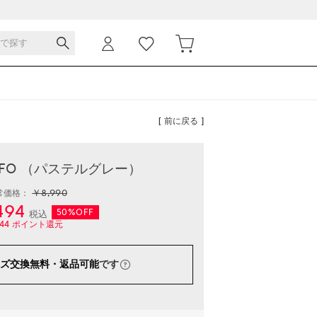
[ 前に戻る ]
 ELFO （パステルグレー）
￥8,990
常価格：
494
50%OFF
税込
44
ポイント還元
ズ交換無料・返品可能
です