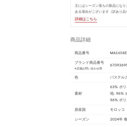
主にはシーズン落ちの新品になり
ある場合がございます（訳あり品
詳細はこちら
商品詳細
商品番号
MA1658E
ブランド商品番号
6709369
※店舗お問い合わせ用
色
パステル
63% ポ
素材
地: 96
96% ポ
原産国
モロッコ
シーズン
2024年 