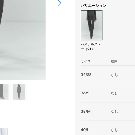
バリエーション
パステルグレ
ー（91）
サイズ
在庫
34/SS
なし
36/S
なし
38/M
なし
40/L
なし