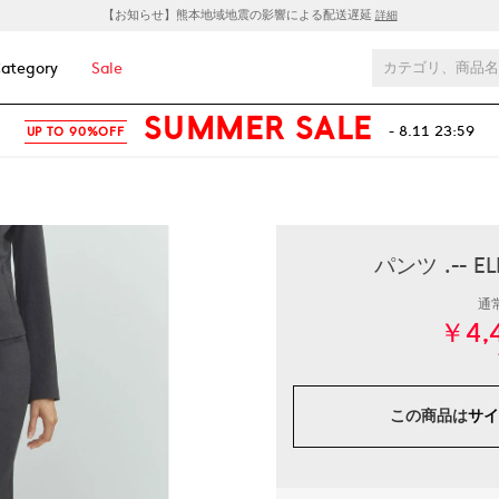
【お知らせ】熊本地域地震の影響による配送遅延
詳細
ategory
Sale
SUMMER SALE
- 8.11 23:59
UP TO 90%OFF
パンツ .--
通
￥4,
この商品は
サイ