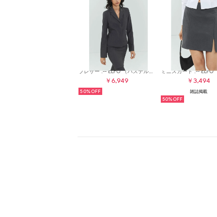
ブレザー .-- ELFO （パステルグレー）
￥6,949
￥3,494
50%
雑誌掲載
50%