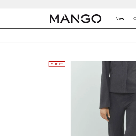
New
C