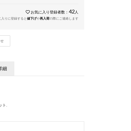
42
お気に入り登録者数：
人
に入りに登録すると
値下げ
や
再入荷
の際にご連絡します
わせ
詳細
ト.