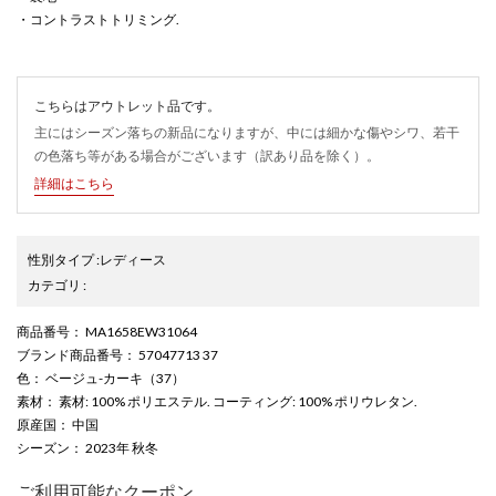
・コントラストトリミング.
こちらはアウトレット品です。
主にはシーズン落ちの新品になりますが、中には細かな傷やシワ、若干
の色落ち等がある場合がございます（訳あり品を除く）。
詳細はこちら
性別タイプ
:
レディース
カテゴリ
:
商品番号
： MA1658EW31064
ブランド商品番号
： 57047713 37
色
： ベージュ-カーキ（37）
素材
： 素材: 100% ポリエステル. コーティング: 100% ポリウレタン.
原産国
： 中国
シーズン
： 2023年 秋冬
ご利用可能なクーポン