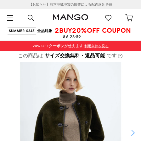
【お知らせ】熊本地域地震の影響による配送遅延
詳細
2BUY20%OFF COUPON
全品対象
SUMMER SALE
- 8.6 23:59
20% OFF
クーポン
が使えます
利用条件を見る
この商品は
サイズ交換無料・返品可能
です