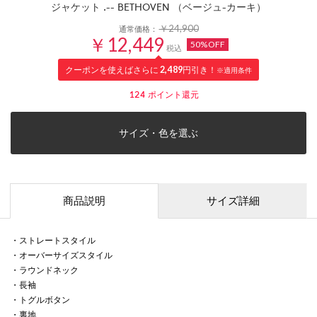
ジャケット .-- BETHOVEN （ベージュ-カーキ）
￥24,900
通常価格：
￥12,449
50%OFF
税込
クーポンを使えばさらに
2,489
円引き！
※適用条件
124
ポイント還元
サイズ・色を選ぶ
商品説明
サイズ詳細
・ストレートスタイル
・オーバーサイズスタイル
・ラウンドネック
・長袖
・トグルボタン
・裏地