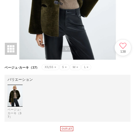
1
/
7
138
XS/SS
×
S
×
M
×
L
×
ベージュ-カーキ（37）
バリエーション
ベージュ-
カーキ（3
7）