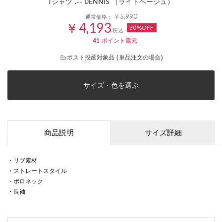
Tシャツ .-- DENNIS （ライトベージュ）
￥5,990
通常価格：
￥4,193
30%OFF
税込
41
ポイント還元
ポスト投函対象品 (単品注文の場合)
サイズ・色を選ぶ
商品説明
サイズ詳細
・リブ素材
・ストレートスタイル
・ポロネック
・長袖