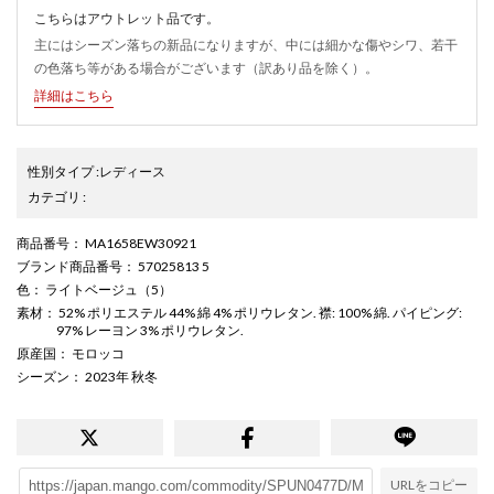
こちらはアウトレット品です。
主にはシーズン落ちの新品になりますが、中には細かな傷やシワ、若干
の色落ち等がある場合がございます（訳あり品を除く）。
詳細はこちら
性別タイプ
:
レディース
カテゴリ
:
商品番号
： MA1658EW30921
ブランド商品番号
： 57025813 5
色
： ライトベージュ（5）
素材
： 52% ポリエステル 44% 綿 4% ポリウレタン. 襟: 100% 綿. パイピング:
97% レーヨン 3% ポリウレタン.
原産国
： モロッコ
シーズン
： 2023年 秋冬
URLをコピー