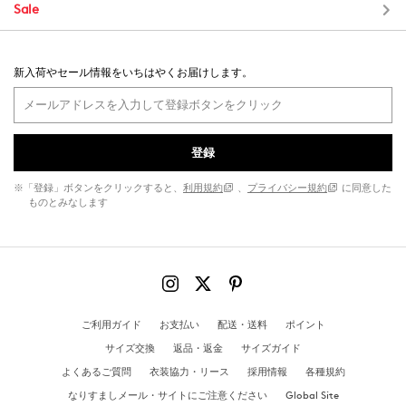
Sale
新入荷やセール情報をいちはやくお届けします。
登録
※「登録」ボタンをクリックすると、
利用規約
、
プライバシー規約
に同意した
ものとみなします
ご利用ガイド
お支払い
配送・送料
ポイント
サイズ交換
返品・返金
サイズガイド
よくあるご質問
衣装協力・リース
採用情報
各種規約
なりすましメール・サイトにご注意ください
Global Site