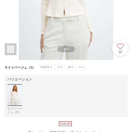
1
/
9
22
XS/SS
×
S
×
M
×
L
×
ライトベージュ（5）
バリエーション
ライトベー
ジュ（5）