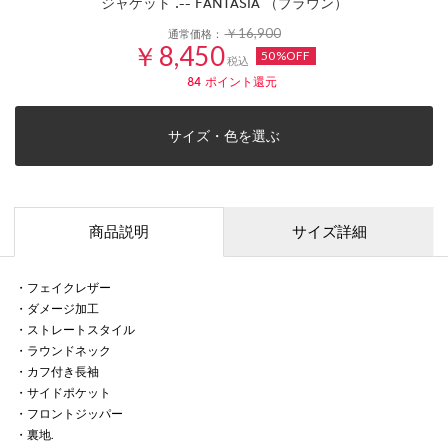
ジャケット .-- FANTASIA （ブラウン）
￥16,900
通常価格：
￥8,450
50%OFF
税込
84
ポイント還元
サイズ・色を選ぶ
商品説明
サイズ詳細
・フェイクレザー
・ダメージ加工
・ストレートスタイル
・ラウンドネック
・カフ付き長袖
・サイドポケット
・フロントジッパー
・裏地.