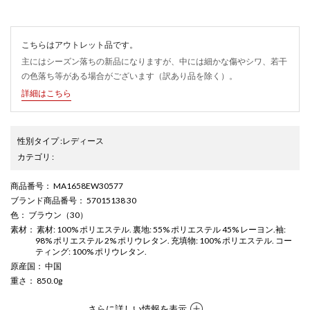
こちらはアウトレット品です。
主にはシーズン落ちの新品になりますが、中には細かな傷やシワ、若干
の色落ち等がある場合がございます（訳あり品を除く）。
詳細はこちら
性別タイプ
:
レディース
カテゴリ
:
商品番号
： MA1658EW30577
ブランド商品番号
： 57015138 30
色
： ブラウン（30）
素材
： 素材: 100% ポリエステル. 裏地: 55% ポリエステル 45% レーヨン.袖:
98% ポリエステル 2% ポリウレタン. 充填物: 100% ポリエステル. コー
ティング: 100% ポリウレタン.
原産国
： 中国
重さ
： 850.0g
さらに詳しい情報を表示