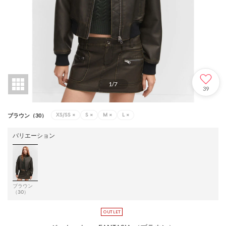
1
/
7
39
XS/SS
×
S
×
M
×
L
×
ブラウン（30）
バリエーション
ブラウン
（30）