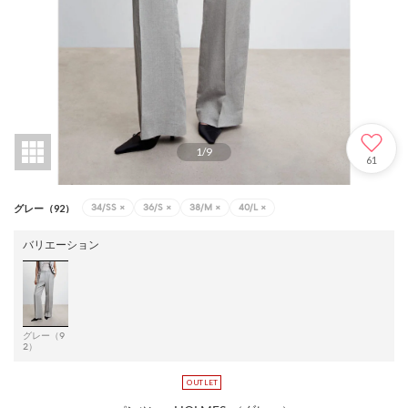
1
/
9
61
34/SS
×
36/S
×
38/M
×
40/L
×
グレー（92）
バリエーション
グレー（9
2）