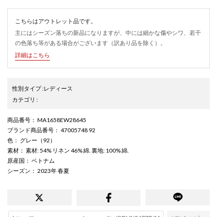
こちらはアウトレット品です。
主にはシーズン落ちの新品になりますが、中には細かな傷やシワ、若干
の色落ち等がある場合がございます（訳あり品を除く）。
詳細はこちら
性別タイプ
:
レディース
カテゴリ
:
商品番号
： MA1658EW28645
ブランド商品番号
： 47005748 92
色
： グレー（92）
素材
： 素材: 54% リネン 46% 綿. 裏地: 100% 綿.
原産国
： ベトナム
シーズン
： 2023年 春夏