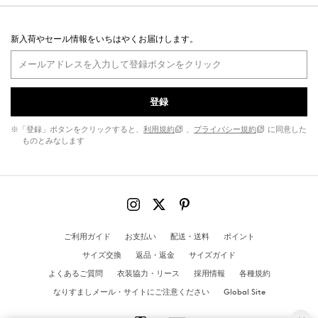
新入荷やセール情報をいちはやくお届けします。
登録
※「登録」ボタンをクリックすると、
利用規約
、
プライバシー規約
に同意した
ものとみなします
ご利用ガイド
お支払い
配送・送料
ポイント
サイズ交換
返品・返金
サイズガイド
よくあるご質問
衣装協力・リース
採用情報
各種規約
なりすましメール・サイトにご注意ください
Global Site