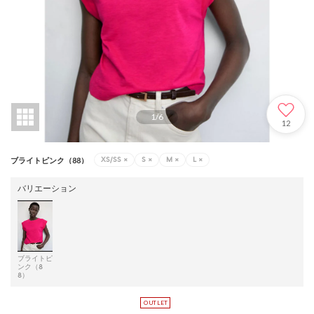
1
/
6
12
XS/SS
×
S
×
M
×
L
×
ブライトピンク（88）
バリエーション
ブライトピ
ンク（8
8）