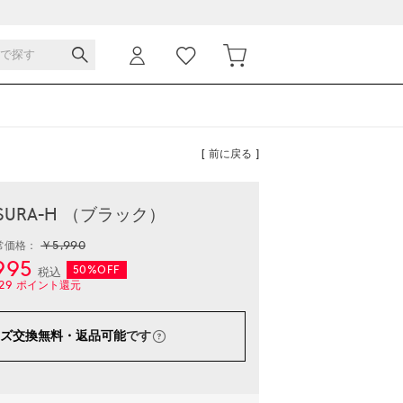
[ 前に戻る ]
 SURA-H （ブラック）
￥5,990
常価格：
995
50%OFF
税込
29
ポイント還元
ズ交換無料・返品可能
です