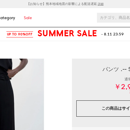
【お知らせ】熊本地域地震の影響による配送遅延
詳細
ategory
Sale
SUMMER SALE
- 8.11 23:59
UP TO 90%OFF
パンツ .--
通
￥2,
この商品は
サイ