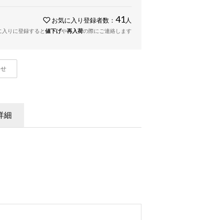
41
お気に入り登録者数：
人
に入りに登録すると
値下げ
や
再入荷
の際にご連絡します
わせ
詳細