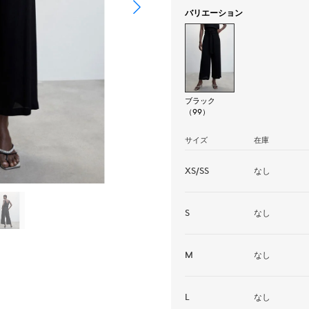
バリエーション
ブラック
（99）
サイズ
在庫
XS/SS
なし
S
なし
M
なし
L
なし