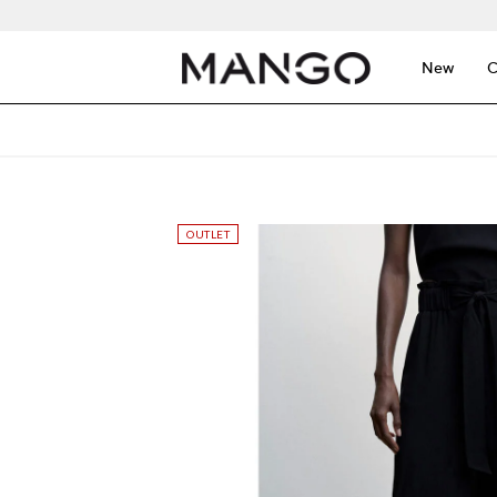
New
C