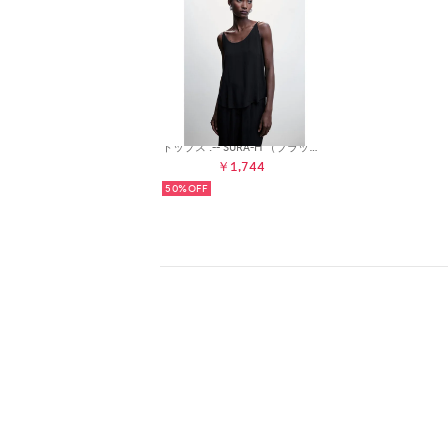
トップス .-- SURA-H （ブラック）
￥1,744
50%