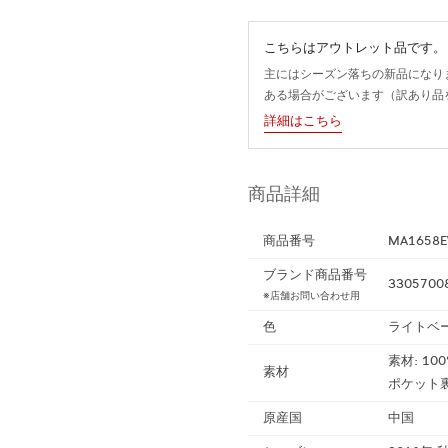
こちらはアウトレット品です。
主にはシーズン落ちの新品になり
ある場合がございます（訳あり品
詳細はこちら
商品詳細
商品番号
MA1658E
ブランド商品番号
3305700
※店舗お問い合わせ用
色
ライトベ
素材: 10
素材
ポケット裏地
原産国
中国