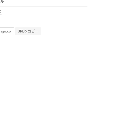
秋冬
ス
URLをコピー