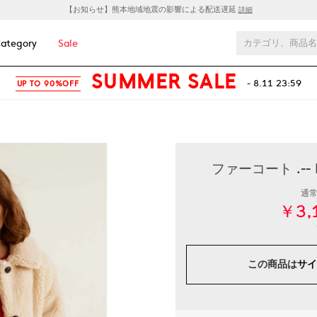
【お知らせ】熊本地域地震の影響による配送遅延
詳細
ategory
Sale
SUMMER SALE
- 8.11 23:59
UP TO 90%OFF
ファーコート .--
通
￥3,
この商品は
サイ