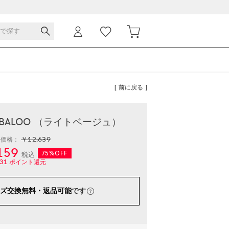
[ 前に戻る ]
 BALOO （ライトベージュ）
￥12,639
常価格：
159
75%OFF
税込
31
ポイント還元
ズ交換無料・返品可能
です