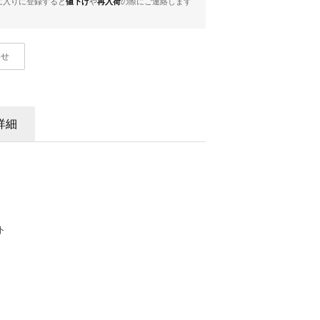
に入りに登録すると
値下げ
や
再入荷
の際にご連絡します
わせ
詳細
ト