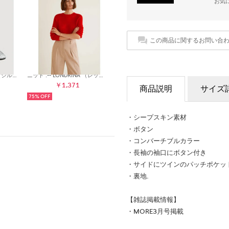
お気
この商品に関するお問い合
スリッポン .-- SOFTY （シルバー）
ニット .-- LONDRINA （レッド）
￥1,371
商品説明
サイズ
75%
・シープスキン素材
・ボタン
・コンバーチブルカラー
・長袖の袖口にボタン付き
・サイドにツインのパッチポケッ
・裏地.
【雑誌掲載情報】
・MORE3月号掲載