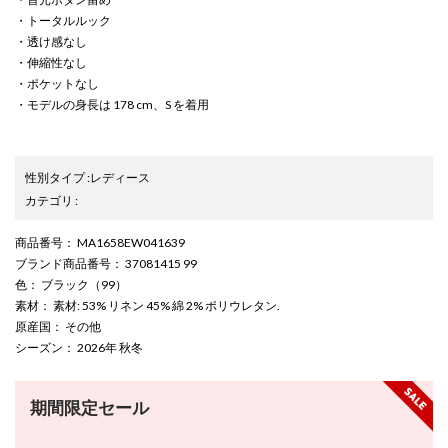
・トータルルック
・透け感なし
・伸縮性なし
・ポケットなし
・モデルの身長は 178 cm、S を着用
性別タイプ
:
レディース
カテゴリ
:
商品番号
： MA1658EW041639
ブランド商品番号
： 37081415 99
色
： ブラック（99）
素材
： 素材: 53% リネン 45% 綿 2% ポリウレタン.
原産国
： その他
シーズン
： 2026年 秋冬
期間限定セール