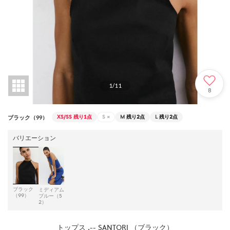
1
/
11
8
XS/SS
残り1点
S
×
M
残り2点
L
残り2点
ブラック（99）
バリエーション
ブラック
ミディアム
（99）
ブルー（5
2）
トップス .-- SANTORI （ブラック）