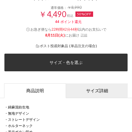
￥8,990
通常価格：
￥4,490
50%OFF
税込
44
ポイント還元
お急ぎ便なら
以内
のお支払いで
22時間42分44秒
8月11日(火)
にお届け
詳細
ポスト投函対象品 (単品注文の場合)
サイズ・色を選ぶ
商品説明
サイズ詳細
・綿麻混紡生地
・無地デザイン
・ストレートデザイン
・ホルターネック
・首元ボタン留め