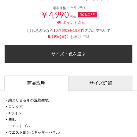
￥9,990
通常価格：
￥4,990
50%OFF
税込
49
ポイント還元
お急ぎ便なら
以内
のお支払いで
10時間03分19秒
8月9日(日)
にお届け
詳細
サイズ・色を選ぶ
商品説明
サイズ詳細
・綿とリヨセルの混紡生地
・ロング丈
・Aライン
・無地
・ウエストゴム
・ウエスト部分にギャザーパネル