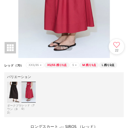
1
/
10
22
XXS/3S
×
XS/SS
残り1点
S
×
M
残り1点
L
残り2点
レッド（70）
バリエーション
レッド（7
ダークブラ
0）
ウン（3
2）
ロングスカート .-- SIROS （レッド）