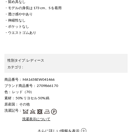
・留め具なし
・モデルの身長は 173 cm、S を着用
・透け感ややあり
・伸縮性なし
・ポケットなし
・ウエストゴムあり
性別タイプ
:
レディース
カテゴリ
:
商品番号
： MA1658EW041466
ブランド商品番号
： 27098661 70
色
： レッド（70）
素材
： 50% リヨセル 50% 綿.
原産国
： その他
洗濯記号
：
洗濯表示について
さらに詳しい情報を表示