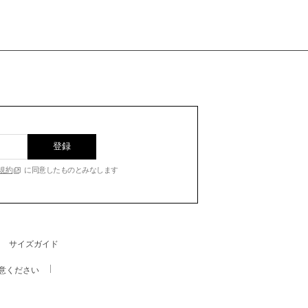
登録
規約
に同意したものとみなします
サイズガイド
意ください