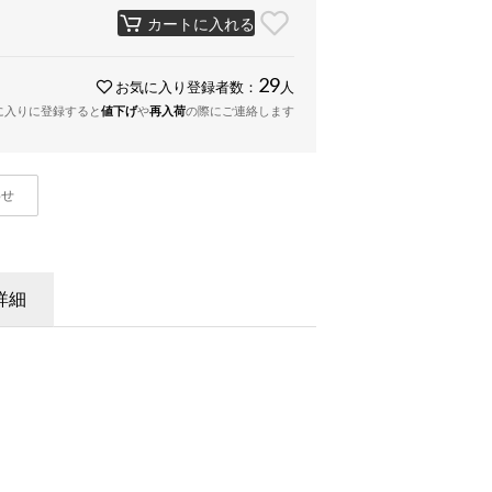
カートに入れる
29
お気に入り登録者数：
人
に入りに登録すると
値下げ
や
再入荷
の際にご連絡します
わせ
詳細