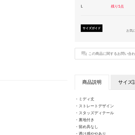
L
残り1点
サイズガイド
お気
この商品に関するお問い合
商品説明
サイズ
・ミディ丈
・ストレートデザイン
・スタッズディテール
・裏地付き
・留め具なし
・透け感ややあり