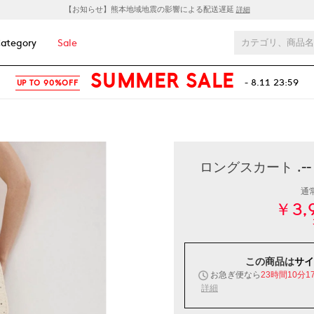
【お知らせ】熊本地域地震の影響による配送遅延
詳細
ategory
Sale
SUMMER SALE
- 8.11 23:59
UP TO 90%OFF
ロングスカート .--
通
￥3,
この商品は
サイ
お急ぎ便なら
23時間10分1
詳細