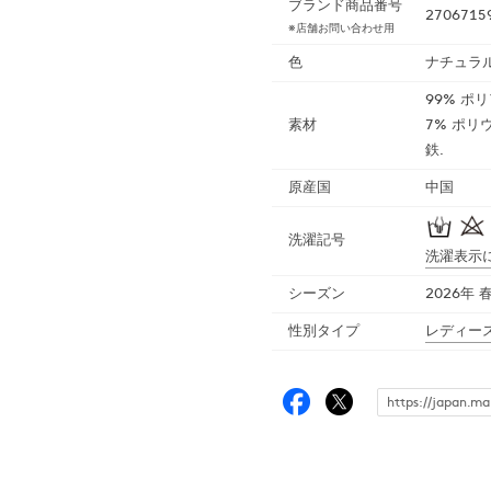
ブランド商品番号
2706715
※店舗お問い合わせ用
色
ナチュラ
99% ポリ
素材
7% ポリウ
鉄.
原産国
中国
洗濯記号
洗濯表示
シーズン
2026年 
性別タイプ
レディー