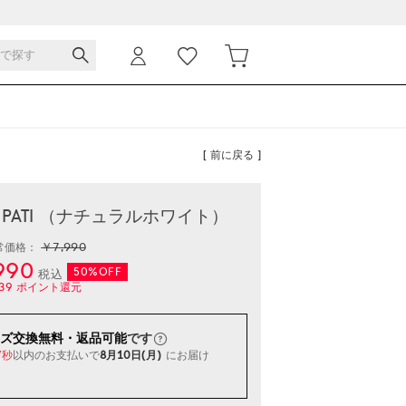
[ 前に戻る ]
 PATI （ナチュラルホワイト）
￥7,990
常価格：
990
50%OFF
税込
39
ポイント還元
ズ交換無料・返品可能
です
以内
のお支払いで
8月10日(月)
にお届け
6秒