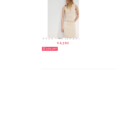
トップス .-- PATI （ナチュラルホワイト）
￥4,190
30%