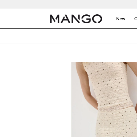
New
C