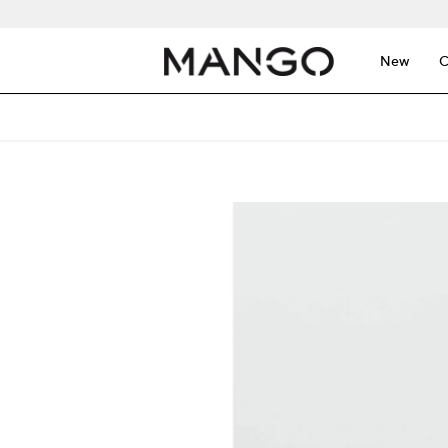
New
C