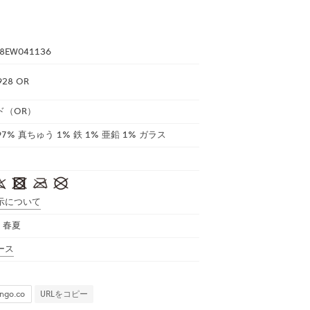
8EW041136
928 OR
ド（OR）
7% 真ちゅう 1% 鉄 1% 亜鉛 1% ガラス
示について
年 春夏
ース
URLをコピー