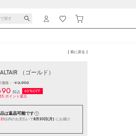
[ 前に戻る ]
 ALTAIR （ゴールド）
￥3,990
常価格：
590
60%OFF
税込
15
ポイント還元
品は
返品可能
です
以内
のお支払いで
8月10日(月)
にお届け
0秒