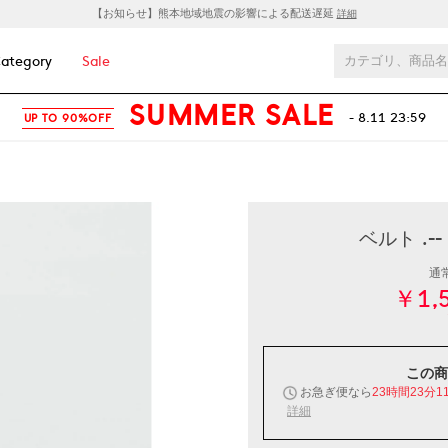
【お知らせ】熊本地域地震の影響による配送遅延
詳細
ategory
Sale
SUMMER SALE
- 8.11 23:59
UP TO 90%OFF
ベルト .--
通
￥1,
この商
お急ぎ便なら
23時間23分1
詳細