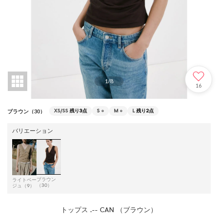
1
/
8
16
XS/SS
残り3点
S
○
M
○
L
残り2点
ブラウン（30）
バリエーション
ブラウン
ライトベー
（30）
ジュ（9）
トップス .-- CAN （ブラウン）