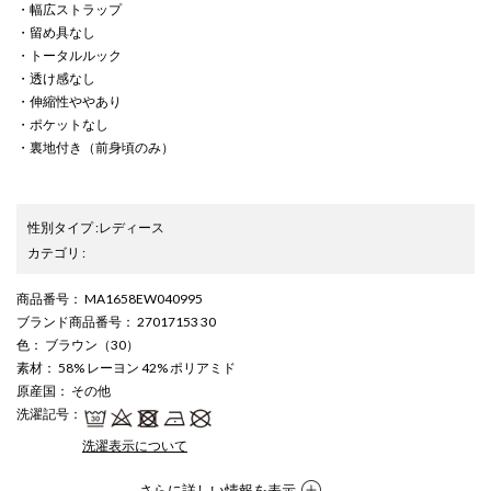
・幅広ストラップ
・留め具なし
・トータルルック
・透け感なし
・伸縮性ややあり
・ポケットなし
・裏地付き（前身頃のみ）
性別タイプ
:
レディース
カテゴリ
:
商品番号
： MA1658EW040995
ブランド商品番号
： 27017153 30
色
： ブラウン（30）
素材
： 58% レーヨン 42% ポリアミド
原産国
： その他
洗濯記号
：
洗濯表示について
さらに詳しい情報を表示