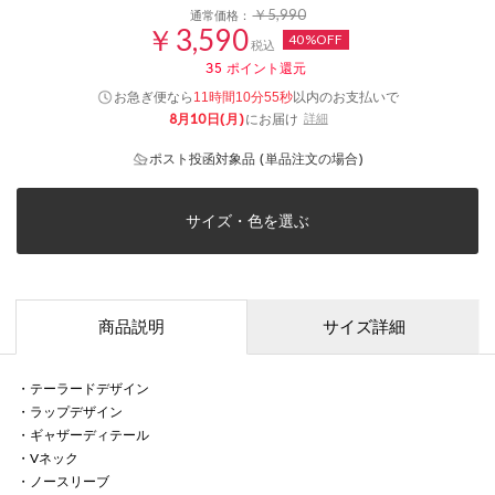
￥5,990
通常価格：
￥3,590
40%OFF
税込
35
ポイント還元
お急ぎ便なら
以内
のお支払いで
11時間10分55秒
8月10日(月)
にお届け
詳細
ポスト投函対象品 (単品注文の場合)
サイズ・色を選ぶ
商品説明
サイズ詳細
・テーラードデザイン
・ラップデザイン
・ギャザーディテール
・Vネック
・ノースリーブ