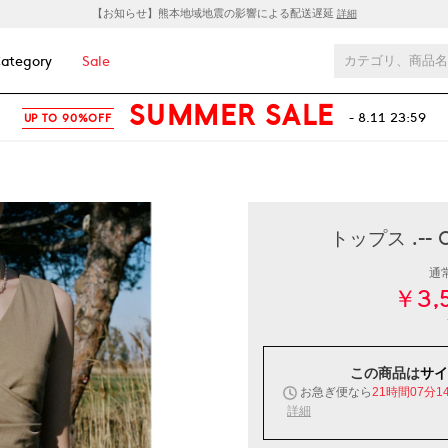
【お知らせ】熊本地域地震の影響による配送遅延
詳細
ategory
Sale
SUMMER SALE
- 8.11 23:59
UP TO 90%OFF
トップス .--
通
￥3,
この商品は
サイ
お急ぎ便なら
21時間07分1
詳細