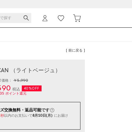
[ 前に戻る ]
 CAN （ライトベージュ）
￥5,990
常価格：
590
40%OFF
税込
35
ポイント還元
ズ交換無料・返品可能
です
以内
のお支払いで
8月10日(月)
にお届け
3秒