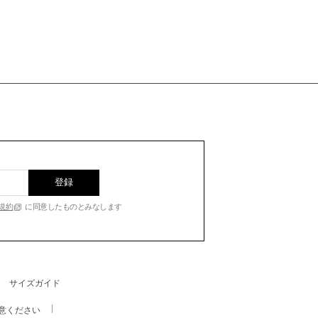
登録
規約
に同意したものとみなします
サイズガイド
意ください