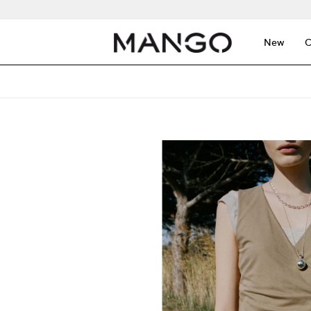
New
C