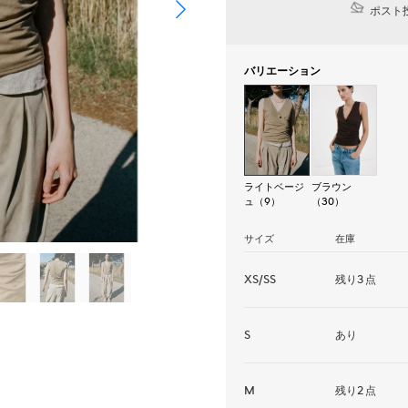
ポスト投
バリエーション
ライトベージ
ブラウン
ュ（9）
（30）
サイズ
在庫
XS/SS
残り3点
S
あり
M
残り2点