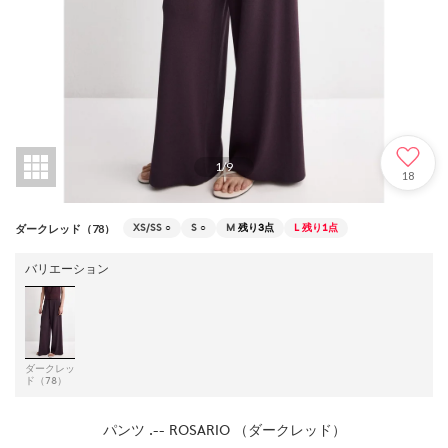
1
/
9
18
XS/SS
○
S
○
M
残り3点
L
残り1点
ダークレッド（78）
バリエーション
ダークレッ
ド（78）
パンツ .-- ROSARIO （ダークレッド）