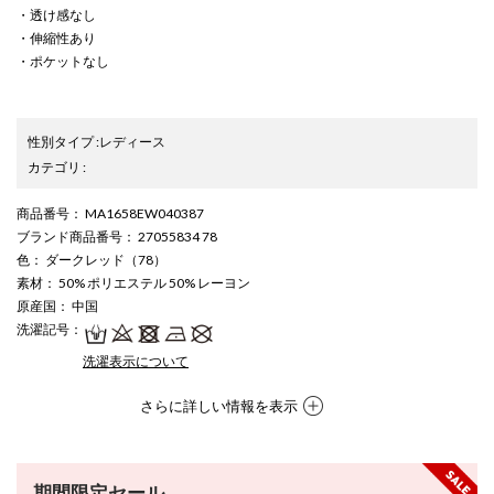
・透け感なし
・伸縮性あり
・ポケットなし
性別タイプ
:
レディース
カテゴリ
:
商品番号
： MA1658EW040387
ブランド商品番号
： 27055834 78
色
： ダークレッド（78）
素材
： 50% ポリエステル 50% レーヨン
原産国
： 中国
洗濯記号
：
洗濯表示について
さらに詳しい情報を表示