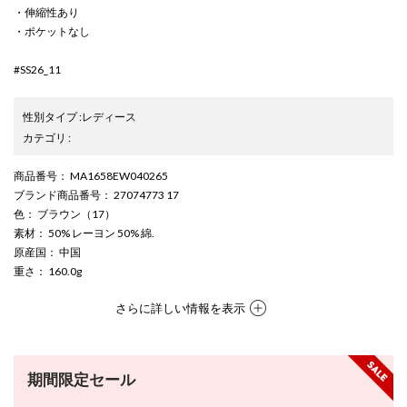
・伸縮性あり
・ポケットなし
#SS26_11
性別タイプ
:
レディース
カテゴリ
:
商品番号
： MA1658EW040265
ブランド商品番号
： 27074773 17
色
： ブラウン（17）
素材
： 50% レーヨン 50% 綿.
原産国
： 中国
重さ
： 160.0g
さらに詳しい情報を表示
期間限定セール