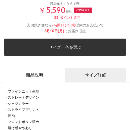
￥6,990
通常価格：
￥5,590
20%OFF
税込
55
ポイント還元
お急ぎ便なら
以内
のお支払いで
7時間11分51秒
8月10日(月)
にお届け
詳細
サイズ・色を選ぶ
商品説明
サイズ詳細
・ファインニット生地
・ストレートデザイン
・シャツカラー
・ストライププリント
・長袖
・フロントボタン留め
・透け感ややあり