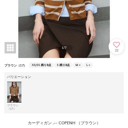
1
/
7
22
XS/SS
残り3点
S
残り3点
M
○
L
○
ブラウン（17）
バリエーション
ブラウン
（17）
カーディガン .-- COPENH （ブラウン）