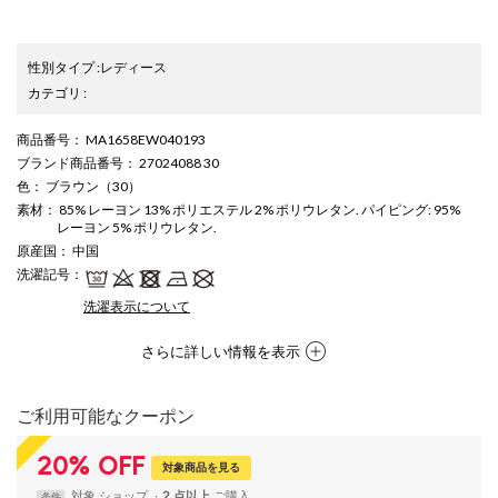
性別タイプ
:
レディース
カテゴリ
:
商品番号
： MA1658EW040193
ブランド商品番号
： 27024088 30
色
： ブラウン（30）
素材
： 85% レーヨン 13% ポリエステル 2% ポリウレタン. パイピング: 95%
レーヨン 5% ポリウレタン.
原産国
： 中国
洗濯記号
：
洗濯表示について
さらに詳しい情報を表示
ご利用可能なクーポン
20
%
OFF
対象商品を見る
対象
ショップ
2 点以上
条件