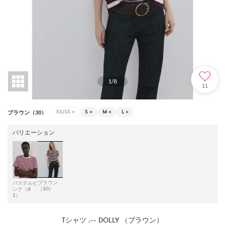
1
/
8
11
XS/SS
×
S
○
M
○
L
○
ブラウン（30）
バリエーション
ブラウン
パステルピ
（30）
ンク（8
1）
Tシャツ .-- DOLLY （ブラウン）