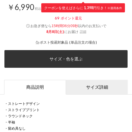
￥6,990
クーポンを使えばさらに
1,398
円引き！
※適用条件
税込
69
ポイント還元
お急ぎ便なら
以内
のお支払いで
15時間06分09秒
8月8日(土)
にお届け
詳細
ポスト投函対象品 (単品注文の場合)
サイズ・色を選ぶ
商品説明
サイズ詳細
・ストレートデザイン
・ストライププリント
・ラウンドネック
・半袖
・留め具なし