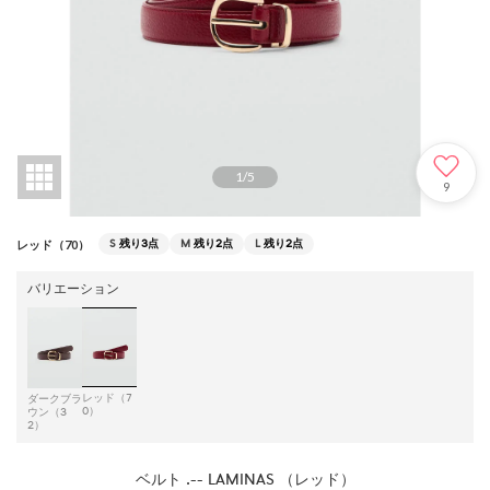
1
/
5
9
S
残り3点
M
残り2点
L
残り2点
レッド（70）
バリエーション
レッド（7
ダークブラ
0）
ウン（3
2）
ベルト .-- LAMINAS （レッド）