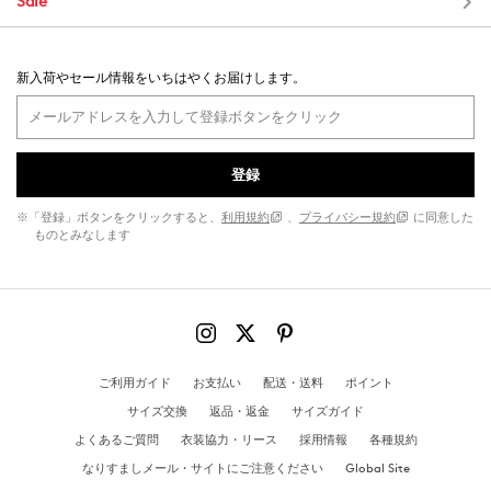
Sale
新入荷やセール情報をいちはやくお届けします。
登録
※「登録」ボタンをクリックすると、
利用規約
、
プライバシー規約
に同意した
ものとみなします
ご利用ガイド
お支払い
配送・送料
ポイント
サイズ交換
返品・返金
サイズガイド
よくあるご質問
衣装協力・リース
採用情報
各種規約
なりすましメール・サイトにご注意ください
Global Site