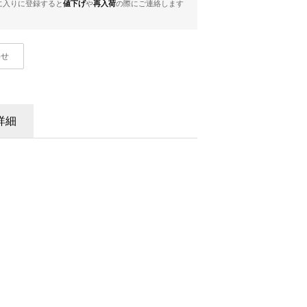
に入りに登録すると
値下げ
や
再入荷
の際にご連絡します
わせ
詳細