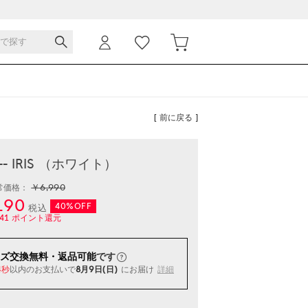
[ 前に戻る ]
-- IRIS （ホワイト）
￥6,990
常価格：
190
40%OFF
税込
41
ポイント還元
ズ交換無料・返品可能
です
以内
のお支払いで
8月9日(日)
にお届け
詳細
3秒