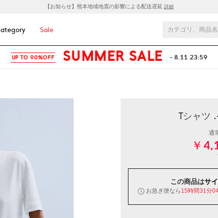
【お知らせ】熊本地域地震の影響による配送遅延
詳細
ategory
Sale
SUMMER SALE
- 8.11 23:59
UP TO 90%OFF
Tシャツ .
通
￥4,
この商品は
サイ
お急ぎ便なら
15時間31分0