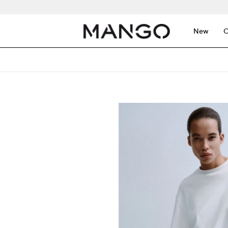
New
C