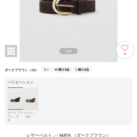
1
/
6
8
S
○
M
残り3点
L
残り2点
ダークブラウン（32）
バリエーション
ダークブラ
ブラウン
ウン（3
（30）
2）
レザーベルト .-- MAYA （ダークブラウン）