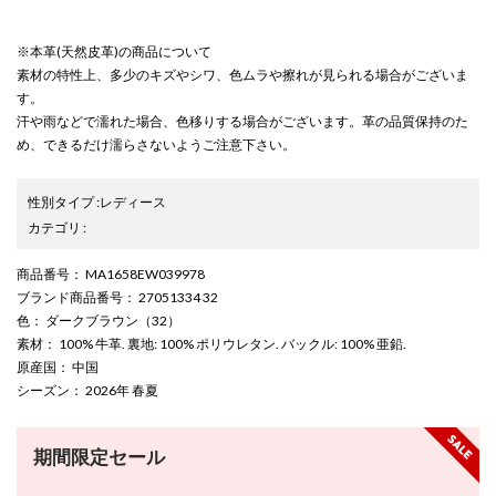
※本革(天然皮革)の商品について
素材の特性上、多少のキズやシワ、色ムラや擦れが見られる場合がございま
す。
汗や雨などで濡れた場合、色移りする場合がございます。革の品質保持のた
め、できるだけ濡らさないようご注意下さい。
性別タイプ
:
レディース
カテゴリ
:
商品番号
： MA1658EW039978
ブランド商品番号
： 27051334 32
色
： ダークブラウン（32）
素材
： 100% 牛革. 裏地: 100% ポリウレタン. バックル: 100% 亜鉛.
原産国
： 中国
シーズン
： 2026年 春夏
期間限定セール