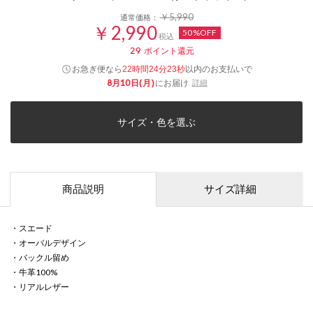
￥5,990
通常価格：
￥2,990
50%OFF
税込
29
ポイント還元
お急ぎ便なら
以内
のお支払いで
22時間24分23秒
8月10日(月)
にお届け
詳細
サイズ・色を選ぶ
商品説明
サイズ詳細
・スエード
・オーバルデザイン
・バックル留め
・牛革100%
・リアルレザー