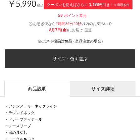
￥5,990
クーポンを使えばさらに
1,198
円引き！
※適用条件
税込
59
ポイント還元
お急ぎ便なら
以内
のお支払いで
2時間36分19秒
8月7日(金)
にお届け
詳細
ポスト投函対象品 (単品注文の場合)
サイズ・色を選ぶ
商品説明
サイズ詳細
・アシンメトリーネックライン
・ラウンドネック
・ドレープディテール
・ノースリーブ
・留め具なし
・トータルルック