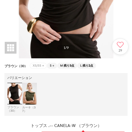
1
/
9
29
XS/SS
×
S
○
M
残り3点
L
残り2点
ブラウン（30）
バリエーション
ブラウン
カーキ（3
（30）
7）
トップス .-- CANELA-W （ブラウン）