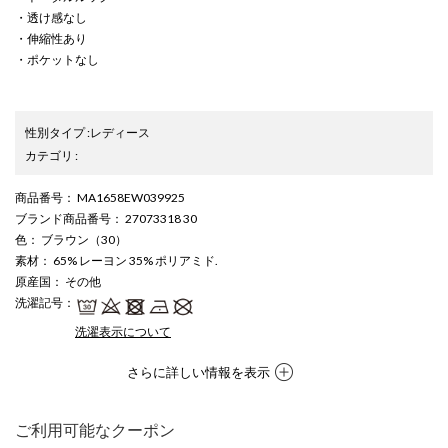
・透け感なし
・伸縮性あり
・ポケットなし
性別タイプ
:
レディース
カテゴリ
:
商品番号
： MA1658EW039925
ブランド商品番号
： 27073318 30
色
： ブラウン（30）
素材
： 65% レーヨン 35% ポリアミド.
原産国
： その他
洗濯記号
：
洗濯表示について
さらに詳しい情報を表示
ご利用可能なクーポン