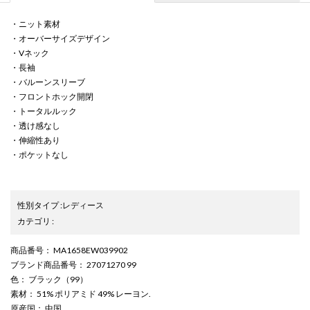
・ニット素材
・オーバーサイズデザイン
・Vネック
・長袖
・バルーンスリーブ
・フロントホック開閉
・トータルルック
・透け感なし
・伸縮性あり
・ポケットなし
性別タイプ
:
レディース
カテゴリ
:
商品番号
： MA1658EW039902
ブランド商品番号
： 27071270 99
色
： ブラック（99）
素材
： 51% ポリアミド 49% レーヨン.
原産国
： 中国