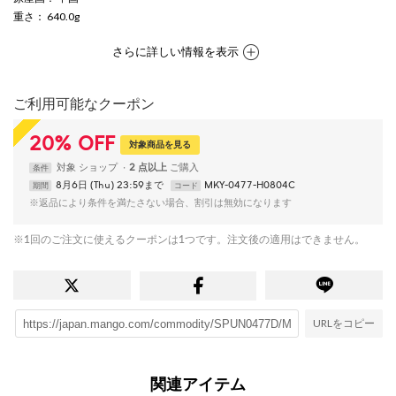
重さ
： 640.0g
さらに詳しい情報を表示
ご利用可能なクーポン
20
%
OFF
対象商品を見る
対象
ショップ
2 点以上
条件
8月6日 (Thu) 23:59まで
MKY-0477-H0804C
期間
コード
※返品により条件を満たさない場合、割引は無効になります
※1回のご注文に使えるクーポンは1つです。注文後の適用はできません。
URLをコピー
関連アイテム