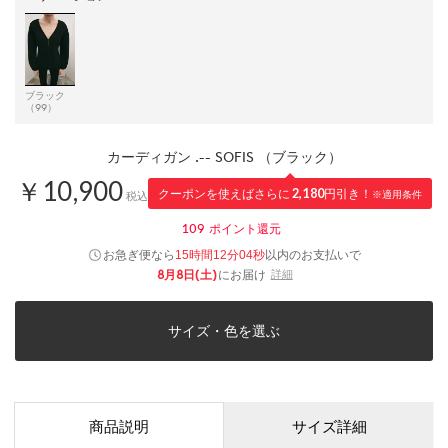
ブラック
（99）
カーディガン .-- SOFIS （ブラック）
￥10,900
クーポンを使えばさらに
2,180
円引き！
※適用条件
税込
109
ポイント還元
お急ぎ便なら
以内
のお支払いで
15時間12分04秒
8月8日(土)
にお届け
詳細
サイズ・色を選ぶ
商品説明
サイズ詳細