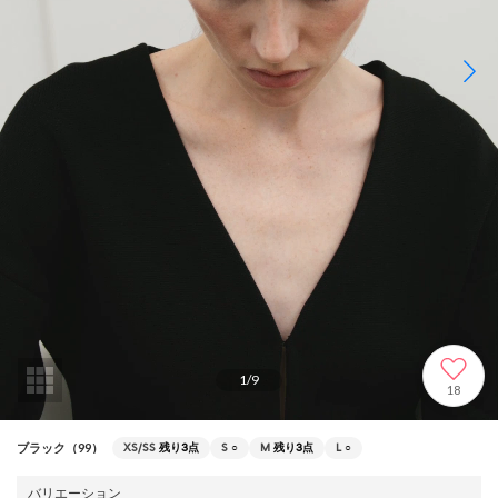
1
/
9
18
XS/SS
残り3点
S
○
M
残り3点
L
○
ブラック（99）
バリエーション