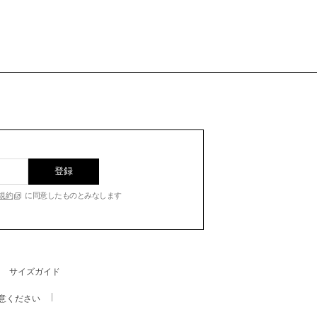
登録
規約
に同意したものとみなします
サイズガイド
意ください