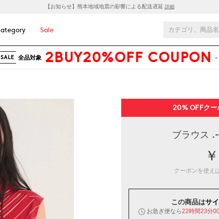
【お知らせ】熊本地域地震の影響による配送遅延
詳細
ategory
Sale
2BUY20%OFF COUPON
全品対象
-
SALE
20% OFF
クー
ブラウス .-
￥
クーポンを使え
この商品は
サイ
お急ぎ便なら
22時間22分5