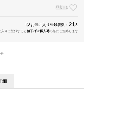
品切れ
21
お気に入り登録者数：
人
に入りに登録すると
値下げ
や
再入荷
の際にご連絡します
わせ
詳細