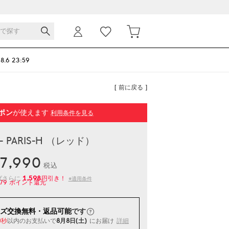
 8.6 23:59
[ 前に戻る ]
ポン
が使えます
利用条件を見る
- PARIS-H （レッド）
7,990
税込
1,598
ばさらに
円引き！
※適用条件
79
ポイント還元
ズ交換無料・返品可能
です
以内
のお支払いで
8月8日(土)
にお届け
詳細
9秒