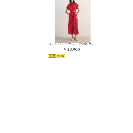
ロングワンピース .-- PARIS-H （レッド）
￥10,900
20