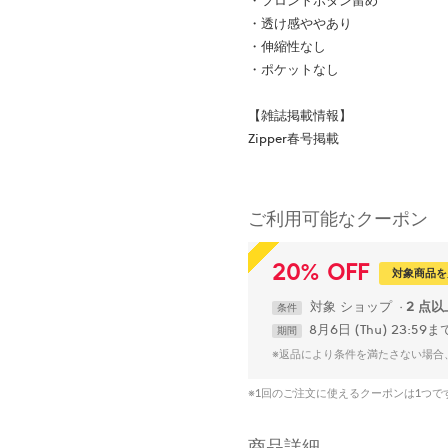
・フロントボタン留め
・透け感ややあり
・伸縮性なし
・ポケットなし
【雑誌掲載情報】
Zipper春号掲載
ご利用可能なクーポン
20
%
OFF
対象商品を
対象
ショップ
2 点
条件
8月6日 (Thu) 23:59ま
期間
※返品により条件を満たさない場合
※1回のご注文に使えるクーポンは1つ
商品詳細