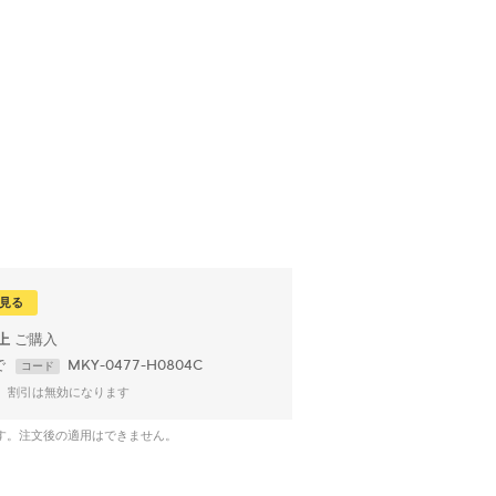
見る
以上
で
MKY-0477-H0804C
コード
、割引は無効になります
です。注文後の適用はできません。