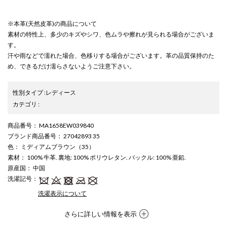
※本革(天然皮革)の商品について
素材の特性上、多少のキズやシワ、色ムラや擦れが見られる場合がございま
す。
汗や雨などで濡れた場合、色移りする場合がございます。革の品質保持のた
め、できるだけ濡らさないようご注意下さい。
性別タイプ
:
レディース
カテゴリ
:
商品番号
： MA1658EW039840
ブランド商品番号
： 27042893 35
色
： ミディアムブラウン（35）
素材
： 100% 牛革. 裏地: 100% ポリウレタン. バックル: 100% 亜鉛.
原産国
： 中国
洗濯記号
：
洗濯表示について
さらに詳しい情報を表示