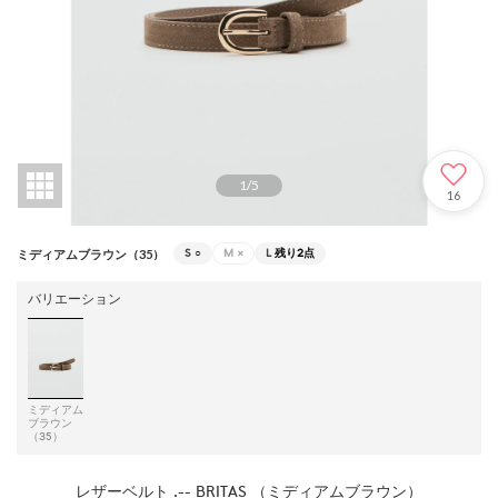
1
/
5
16
S
○
M
×
L
残り2点
ミディアムブラウン（35）
バリエーション
ミディアム
ブラウン
（35）
レザーベルト .-- BRITAS （ミディアムブラウン）