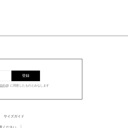
登録
規約
に同意したものとみなします
サイズガイド
意ください