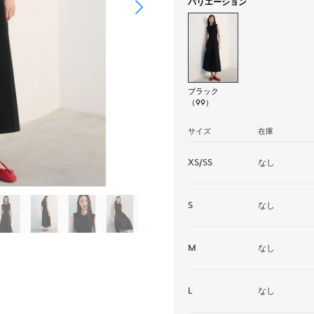
バリエーション
ブラック
（99）
サイズ
在庫
XS/SS
なし
S
なし
M
なし
L
なし