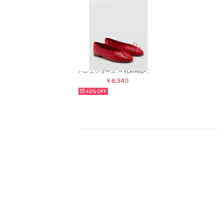
バレエシューズ .-- FLATRED-H （レッド）
￥8,340
40%