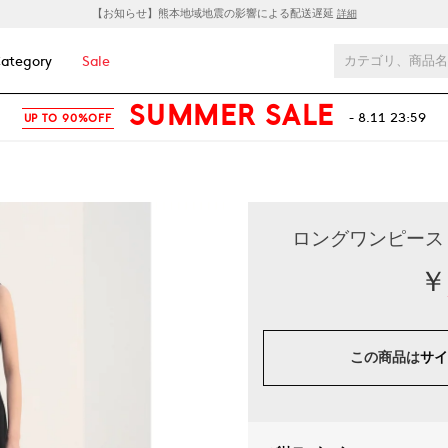
【お知らせ】熊本地域地震の影響による配送遅延
詳細
ategory
Sale
SUMMER SALE
- 8.11 23:59
UP TO 90%OFF
ロングワンピース .-
￥
この商品は
サイ