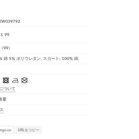
EW039792
1 99
（99）
5% 綿 5% ポリウレタン. スカート: 100% 綿.
について
 春夏
ス
URLをコピー