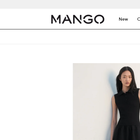
New
C