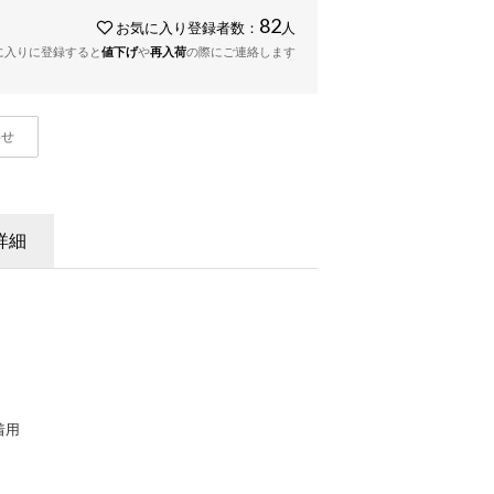
82
お気に入り登録者数：
人
に入りに登録すると
値下げ
や
再入荷
の際にご連絡します
わせ
詳細
着用