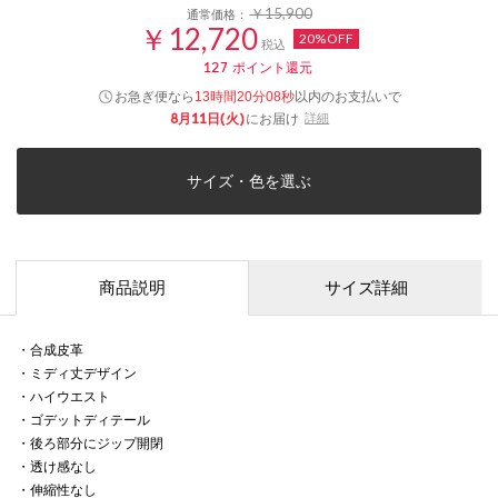
￥15,900
通常価格：
￥12,720
20%OFF
税込
127
ポイント還元
お急ぎ便なら
以内
のお支払いで
13時間20分07秒
8月11日(火)
にお届け
詳細
サイズ・色を選ぶ
商品説明
サイズ詳細
・合成皮革
・ミディ丈デザイン
・ハイウエスト
・ゴデットディテール
・後ろ部分にジップ開閉
・透け感なし
・伸縮性なし