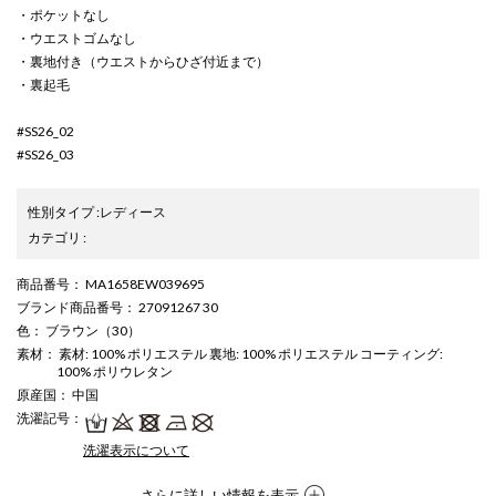
・ポケットなし
・ウエストゴムなし
・裏地付き（ウエストからひざ付近まで）
・裏起毛
#SS26_02
#SS26_03
性別タイプ
:
レディース
カテゴリ
:
商品番号
： MA1658EW039695
ブランド商品番号
： 27091267 30
色
： ブラウン（30）
素材
： 素材: 100% ポリエステル 裏地: 100% ポリエステル コーティング:
100% ポリウレタン
原産国
： 中国
洗濯記号
：
洗濯表示について
さらに詳しい情報を表示