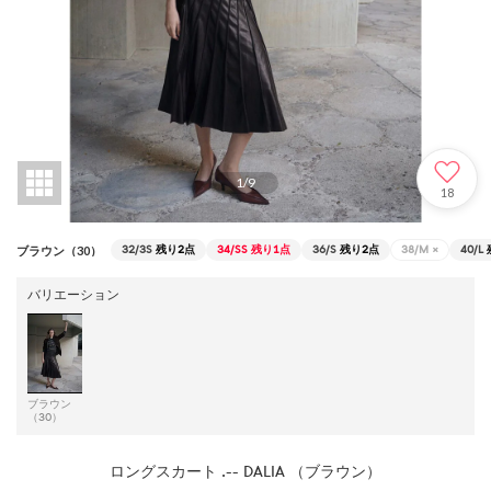
1
/
9
18
32/3S
残り2点
34/SS
残り1点
36/S
残り2点
38/M
×
40/L
ブラウン（30）
バリエーション
ブラウン
（30）
ロングスカート .-- DALIA （ブラウン）