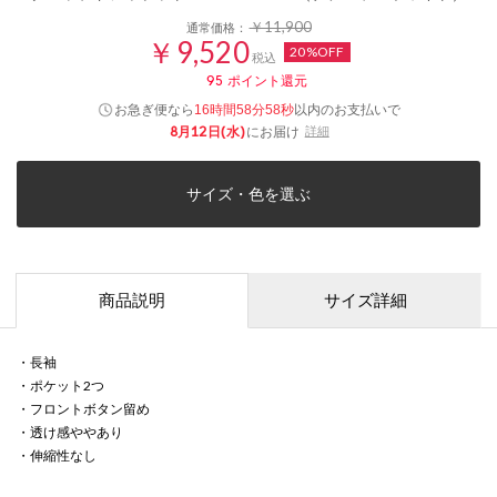
￥11,900
通常価格：
￥9,520
20%OFF
税込
95
ポイント還元
お急ぎ便なら
以内
のお支払いで
16時間58分58秒
8月12日(水)
にお届け
詳細
サイズ・色を選ぶ
商品説明
サイズ詳細
・長袖
・ポケット2つ
・フロントボタン留め
・透け感ややあり
・伸縮性なし