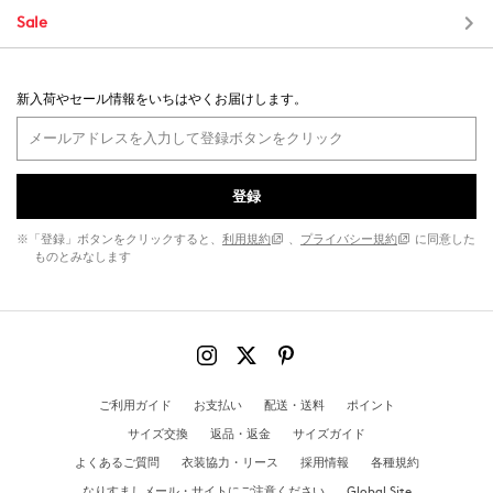
Sale
新入荷やセール情報をいちはやくお届けします。
登録
※「登録」ボタンをクリックすると、
利用規約
、
プライバシー規約
に同意した
ものとみなします
ご利用ガイド
お支払い
配送・送料
ポイント
サイズ交換
返品・返金
サイズガイド
よくあるご質問
衣装協力・リース
採用情報
各種規約
なりすましメール・サイトにご注意ください
Global Site