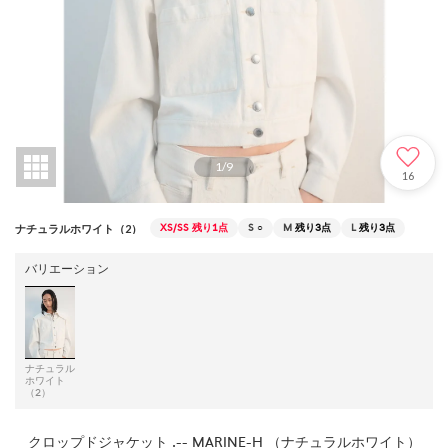
1
/
9
16
XS/SS
残り1点
S
○
M
残り3点
L
残り3点
ナチュラルホワイト（2）
バリエーション
ナチュラル
ホワイト
（2）
クロップドジャケット .-- MARINE-H （ナチュラルホワイト）