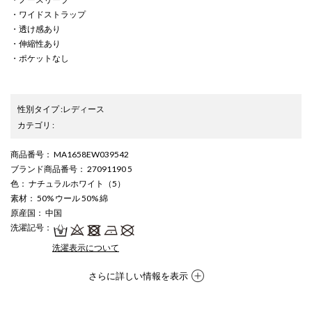
・ワイドストラップ
・透け感あり
・伸縮性あり
・ポケットなし
性別タイプ
:
レディース
カテゴリ
:
商品番号
： MA1658EW039542
ブランド商品番号
： 27091190 5
色
： ナチュラルホワイト（5）
素材
： 50% ウール 50% 綿
原産国
： 中国
洗濯記号
：
洗濯表示について
さらに詳しい情報を表示