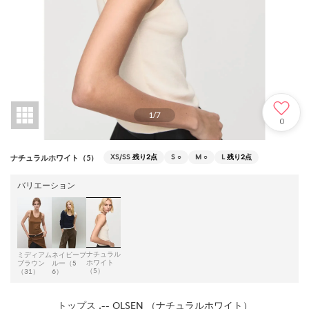
1
/
7
0
XS/SS
残り2点
S
○
M
○
L
残り2点
ナチュラルホワイト（5）
バリエーション
ナチュラル
ミディアム
ネイビーブ
ホワイト
ブラウン
ルー（5
（5）
（31）
6）
トップス .-- OLSEN （ナチュラルホワイト）