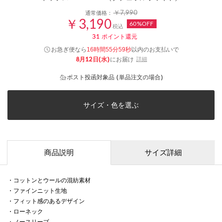
￥7,990
通常価格：
￥3,190
60%OFF
税込
31
ポイント還元
お急ぎ便なら
以内
のお支払いで
16時間55分59秒
8月12日(水)
にお届け
詳細
ポスト投函対象品 (単品注文の場合)
サイズ・色を選ぶ
商品説明
サイズ詳細
・コットンとウールの混紡素材
・ファインニット生地
・フィット感のあるデザイン
・ローネック
・ノースリーブ