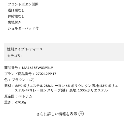
・フロントボタン開閉
・透け感なし
・伸縮性なし
・裏地付き
・ショルダーパッド付
性別タイプ
:
レディース
カテゴリ
:
商品番号
： MA1658EW039519
ブランド商品番号
： 27021299 17
色
： ブラウン（17）
素材
： 66% ポリエステル 28% レーヨン 6% ポリウレタン 裏地: 53% ポリエ
ステル 47% レーヨン スリーブ(袖） 裏地: 100% ポリエステル
原産国
： ベトナム
重さ
： 670.0g
さらに詳しい情報を表示