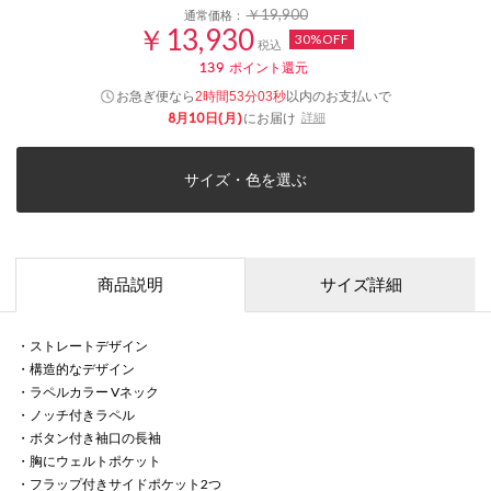
￥19,900
通常価格：
￥13,930
30%OFF
税込
139
ポイント還元
お急ぎ便なら
以内
のお支払いで
2時間53分03秒
8月10日(月)
にお届け
詳細
サイズ・色を選ぶ
商品説明
サイズ詳細
・ストレートデザイン
・構造的なデザイン
・ラペルカラー Vネック
・ノッチ付きラペル
・ボタン付き袖口の長袖
・胸にウェルトポケット
・フラップ付きサイドポケット2つ