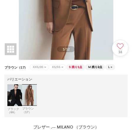
1
/
12
16
XXS/3S
×
XS/SS
×
S
残り1点
M
残り2点
L
○
ブラウン（17）
バリエーション
ブラウン
ブラック
（17）
（99）
ブレザー .-- MILANO （ブラウン）