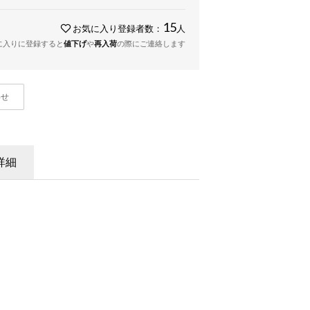
15
お気に入り登録者数：
人
に入りに登録すると
値下げ
や
再入荷
の際にご連絡します
わせ
詳細