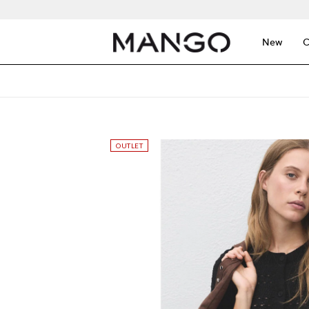
New
C