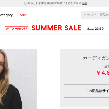
【お知らせ】熊本地域地震の影響による配送遅延
詳細
ategory
Sale
SUMMER SALE
- 8.11 23:59
UP TO 90%OFF
カーディガン 
通
￥4,
この商品は
サイ