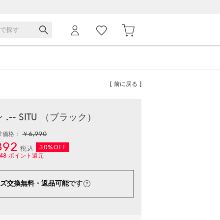
[ 前に戻る ]
.-- SITU （ブラック）
￥6,990
常価格：
892
30%OFF
税込
48
ポイント還元
ズ交換無料・返品可能
です