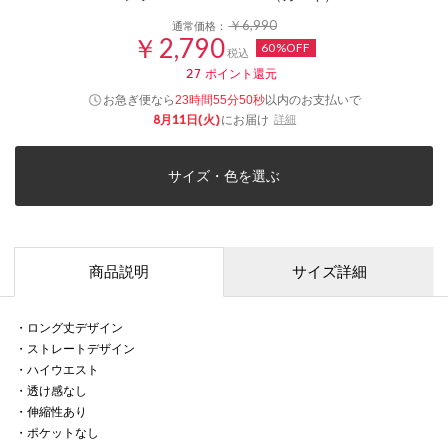
￥6,990
通常価格：
￥2,790
60%OFF
税込
27
ポイント還元
お急ぎ便なら
以内
のお支払いで
23時間55分50秒
8月11日(火)
にお届け
詳細
サイズ・色を選ぶ
商品説明
サイズ詳細
・ロング丈デザイン
・ストレートデザイン
・ハイウエスト
・透け感なし
・伸縮性あり
・ポケットなし