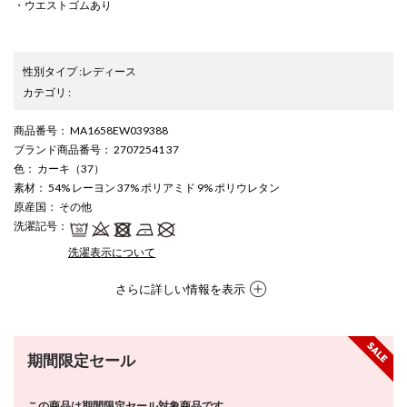
・ウエストゴムあり
性別タイプ
:
レディース
カテゴリ
:
商品番号
： MA1658EW039388
ブランド商品番号
： 27072541 37
色
： カーキ（37）
素材
： 54% レーヨン 37% ポリアミド 9% ポリウレタン
原産国
： その他
洗濯記号
：
洗濯表示について
さらに詳しい情報を表示
期間限定セール
この商品は期間限定セール対象商品です。