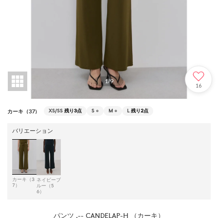
1
/
9
16
XS/SS
残り3点
S
○
M
○
L
残り2点
カーキ（37）
バリエーション
カーキ（3
ネイビーブ
7）
ルー（5
6）
パンツ .-- CANDELAP-H （カーキ）