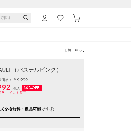
[ 前に戻る ]
 PAULI （パステルピンク）
￥9,990
常価格：
992
30%OFF
税込
69
ポイント還元
ズ交換無料・返品可能
です