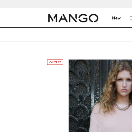
New
C