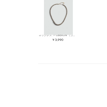
ネックレス .-- OBERON （ゴールド）
￥3,990