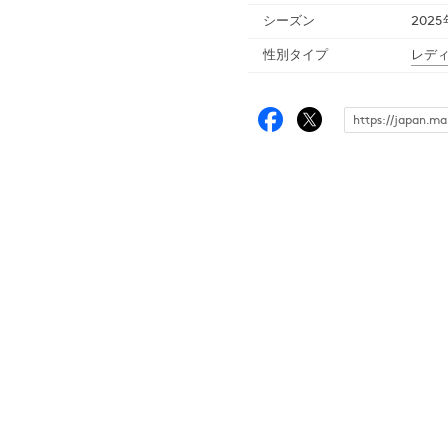
シーズン
202
性別タイプ
レデ