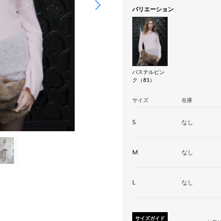
バリエーション
パステルピン
ク（81）
サイズ
在庫
S
なし
M
なし
L
なし
サイズガイド