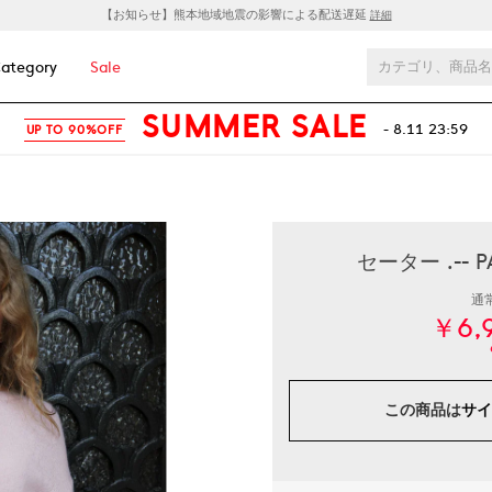
【お知らせ】熊本地域地震の影響による配送遅延
詳細
ategory
Sale
SUMMER SALE
- 8.11 23:59
UP TO 90%OFF
セーター .--
通
￥6,
この商品は
サイ