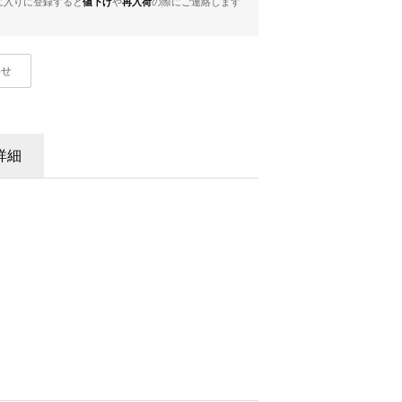
に入りに登録すると
値下げ
や
再入荷
の際にご連絡します
わせ
詳細