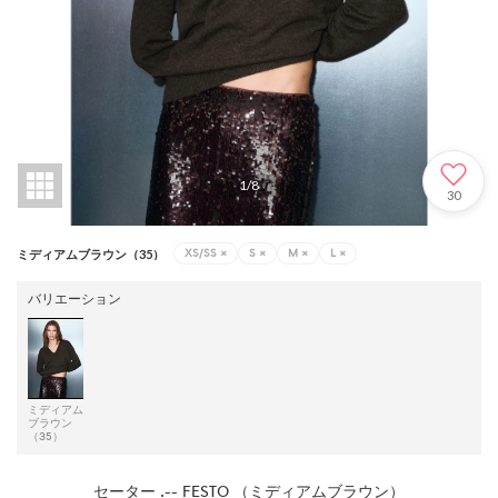
1
/
8
30
XS/SS
×
S
×
M
×
L
×
ミディアムブラウン（35）
バリエーション
ミディアム
ブラウン
（35）
セーター .-- FESTO （ミディアムブラウン）