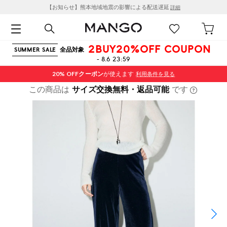
【お知らせ】熊本地域地震の影響による配送遅延
詳細
2BUY20%OFF COUPON
全品対象
SUMMER SALE
- 8.6 23:59
20% OFF
クーポン
が使えます
利用条件を見る
この商品は
サイズ交換無料・返品可能
です