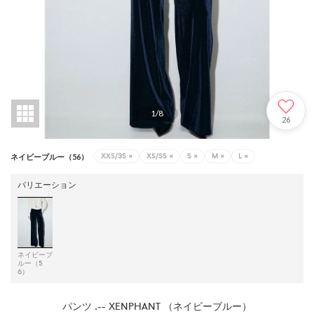
1
/
8
26
XXS/3S
×
XS/SS
×
S
×
M
×
L
×
ネイビーブルー（56）
バリエーション
ネイビーブ
ルー（5
6）
パンツ .-- XENPHANT （ネイビーブルー）