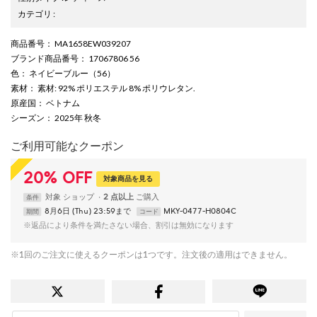
カテゴリ
:
商品番号
： MA1658EW039207
ブランド商品番号
： 17067806 56
色
： ネイビーブルー（56）
素材
： 素材: 92% ポリエステル 8% ポリウレタン.
原産国
： ベトナム
シーズン
： 2025年 秋冬
ご利用可能なクーポン
20
%
OFF
対象商品を見る
対象
ショップ
2 点以上
条件
8月6日 (Thu) 23:59まで
MKY-0477-H0804C
期間
コード
※返品により条件を満たさない場合、割引は無効になります
※1回のご注文に使えるクーポンは1つです。注文後の適用はできません。