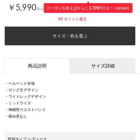
￥5,990
クーポンを使えばさらに
1,198
円引き！
※適用条件
税込
59
ポイント還元
サイズ・色を選ぶ
商品説明
サイズ詳細
・ベルベット生地
・ロング丈デザイン
・ワイドレッグデザイン
・ミッドライズ
・伸縮性ウエストバンド
・留め具なし
性別タイプ
:
レディース