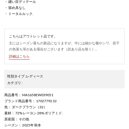
・ 縫い目ディテール
・ 留め具なし
・ トータルルック.
こちらはアウトレット品です。
主にはシーズン落ちの新品になりますが、中には細かな傷やシワ、若干
の色落ち等がある場合がございます（訳あり品を除く）。
詳細はこちら
性別タイプ
:
レディース
カテゴリ
:
商品番号
： MA1658EW039051
ブランド商品番号
： 17027792 32
色
： ダークブラウン（32）
素材
： 72% レーヨン 28% ポリアミド.
原産国
： その他
シーズン
： 2025年 秋冬