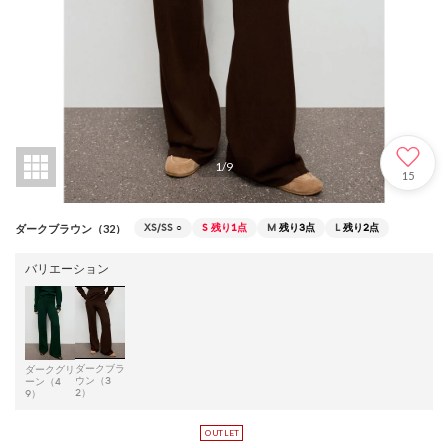
1
/
9
15
XS/SS
○
S
残り1点
M
残り3点
L
残り2点
ダークブラウン（32）
バリエーション
ダークブラ
ダークグリ
ウン（3
ーン（4
2）
9）