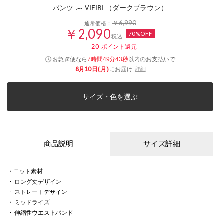
パンツ .-- VIEIRI （ダークブラウン）
￥6,990
通常価格：
￥2,090
70%OFF
税込
20
ポイント還元
お急ぎ便なら
以内
のお支払いで
7時間49分43秒
8月10日(月)
にお届け
詳細
サイズ・色を選ぶ
商品説明
サイズ詳細
・ニット素材
・ ロング丈デザイン
・ ストレートデザイン
・ ミッドライズ
・ 伸縮性ウエストバンド