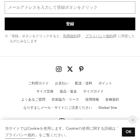
登録
※「登録」ボタンをクリックすると、
利用規約
、
プライバシー規約
に同意した
ものとみなします
ご利用ガイド
お支払い
配送・送料
ポイント
サイズ交換
返品・返金
サイズガイド
よくあるご質問
衣装協力・リース
採用情報
各種規約
なりすましメール・サイトにご注意ください
Global Site
当サイトではCookieを使用します。Cookieの使用に関する詳細は「
OK
プライバシー規約
」をご覧ください。
© MANGO All Rights Reserved