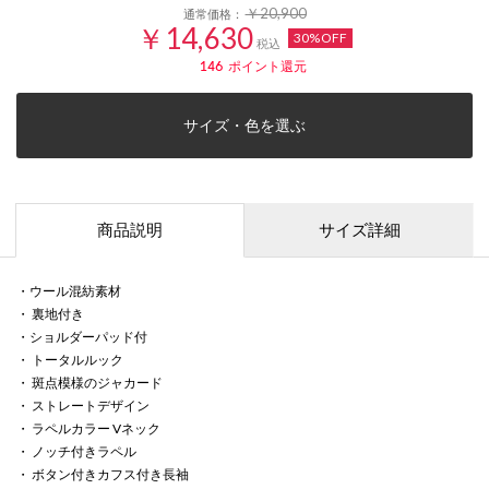
￥20,900
通常価格：
￥14,630
30%OFF
税込
146
ポイント還元
サイズ・色を選ぶ
商品説明
サイズ詳細
・ウール混紡素材
・ 裏地付き
・ショルダーパッド付
・ トータルルック
・ 斑点模様のジャカード
・ ストレートデザイン
・ ラペルカラー Vネック
・ ノッチ付きラペル
・ ボタン付きカフス付き長袖