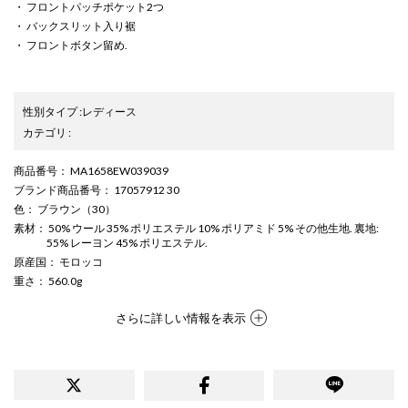
・ フロントパッチポケット2つ
・ バックスリット入り裾
・ フロントボタン留め.
性別タイプ
:
レディース
カテゴリ
:
商品番号
： MA1658EW039039
ブランド商品番号
： 17057912 30
色
： ブラウン（30）
素材
： 50% ウール 35% ポリエステル 10% ポリアミド 5% その他生地. 裏地:
55% レーヨン 45% ポリエステル.
原産国
： モロッコ
重さ
： 560.0g
さらに詳しい情報を表示