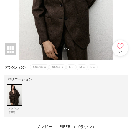
1
/
8
97
XXS/3S
×
XS/SS
×
S
×
M
×
L
×
ブラウン（30）
バリエーション
ブラウン
（30）
ブレザー .-- PIPER （ブラウン）