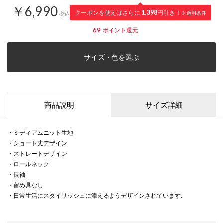
￥6,990
クーポンを使えばさらに
1,398
円引き！
※適用条件
税込
69
ポイント還元
サイズ・色を選ぶ
商品説明
サイズ詳細
・ミディアムニット生地
・ショート丈デザイン
・ストレートデザイン
・ロールネック
・長袖
・留め具なし
・日常生活にスタイリッシュに添えるようデザインされています.