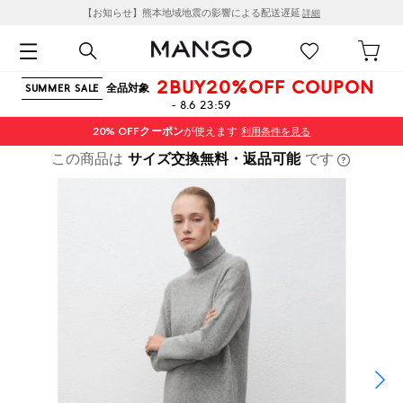
【お知らせ】熊本地域地震の影響による配送遅延
詳細
2BUY20%OFF COUPON
全品対象
SUMMER SALE
- 8.6 23:59
20% OFF
クーポン
が使えます
利用条件を見る
この商品は
サイズ交換無料・返品可能
です