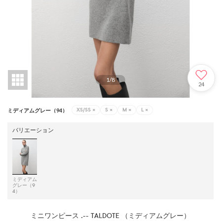
1
/
8
24
XS/SS
×
S
×
M
×
L
×
ミディアムグレー（94）
バリエーション
ミディアム
グレー（9
4）
ミニワンピース .-- TALDOTE （ミディアムグレー）