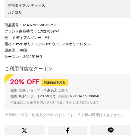
性別タイプ
:
レディース
カテゴリ
:
商品番号
： MA1658EW038957
ブランド商品番号
： 17027809 94
色
： ミディアムグレー（94）
素材
： 89% ポリエステル 8% ウール 3% ポリウレタン.
原産国
： 中国
シーズン
： 2025年 秋冬
ご利用可能なクーポン
20
%
OFF
対象商品を見る
対象
ショップ
2 点以上
条件
8月6日 (Thu) 23:59まで
MKY-0477-H0804C
期間
コード
※返品により条件を満たさない場合、割引は無効になります
※1回のご注文に使えるクーポンは1つです。注文後の適用はできません。