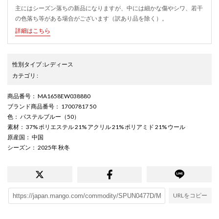
主にはシーズン落ちの新品になりますが、中には細かな傷やシワ、若干
の色落ち等がある場合がございます（訳あり品を除く）。
詳細はこちら
性別タイプ
:
レディース
カテゴリ
:
商品番号
： MA1658EW038880
ブランド商品番号
： 17007817 50
色
： パステルブルー（50）
素材
： 37% ポリエステル 21% アクリル 21% ポリアミド 21% ウール
原産国
： 中国
シーズン
： 2025年 秋冬
URLをコピー