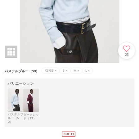
1
/
8
23
XS/SS
×
S
×
M
×
L
×
パステルブルー（50）
バリエーション
パステルブ
ダークレッ
ルー（5
ド（77）
0）