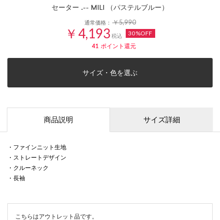
セーター .-- MILI （パステルブルー）
￥5,990
通常価格：
￥4,193
30%OFF
税込
41
ポイント還元
サイズ・色を選ぶ
商品説明
サイズ詳細
・ファインニット生地
・ストレートデザイン
・クルーネック
・長袖
こちらはアウトレット品です。