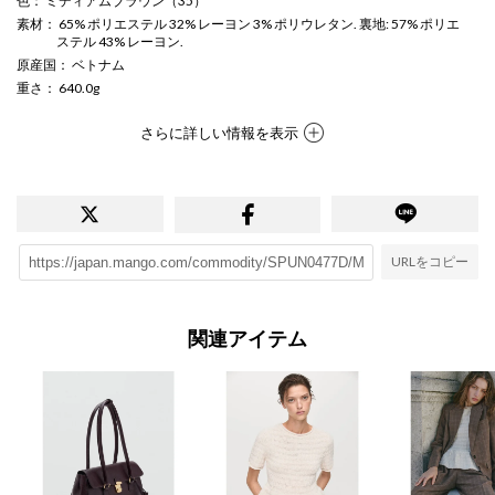
色
： ミディアムブラウン（35）
素材
： 65% ポリエステル 32% レーヨン 3% ポリウレタン. 裏地: 57% ポリエ
ステル 43% レーヨン.
原産国
： ベトナム
重さ
： 640.0g
さらに詳しい情報を表示
URLをコピー
関連アイテム