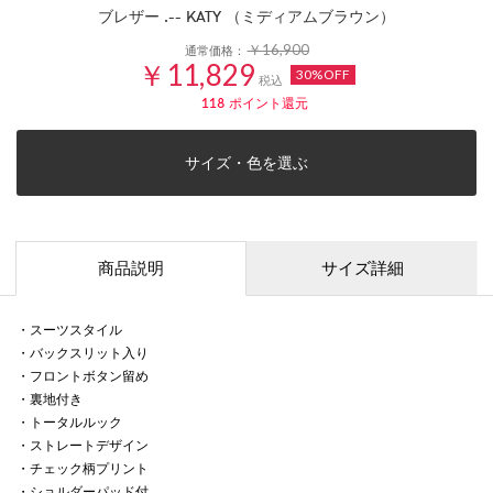
ブレザー .-- KATY （ミディアムブラウン）
￥16,900
通常価格：
￥11,829
30%OFF
税込
118
ポイント還元
サイズ・色を選ぶ
商品説明
サイズ詳細
・スーツスタイル
・バックスリット入り
・フロントボタン留め
・裏地付き
・トータルルック
・ストレートデザイン
・チェック柄プリント
・ショルダーパッド付