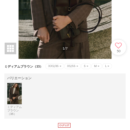
1
/
7
50
XXS/3S
×
XS/SS
×
S
×
M
×
L
×
ミディアムブラウン（35）
バリエーション
ミディアム
ブラウン
（35）