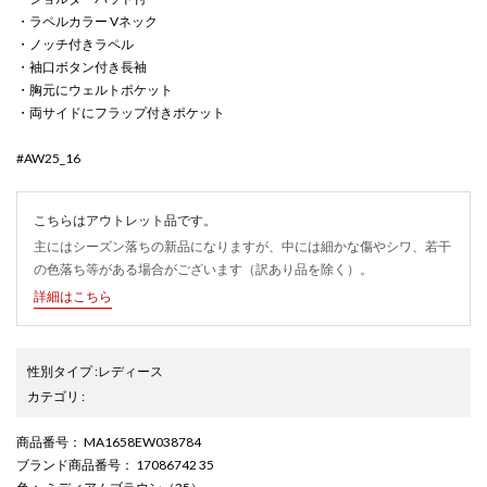
・ラペルカラー Vネック
・ノッチ付きラペル
・袖口ボタン付き長袖
・胸元にウェルトポケット
・両サイドにフラップ付きポケット
#AW25_16
こちらはアウトレット品です。
主にはシーズン落ちの新品になりますが、中には細かな傷やシワ、若干
の色落ち等がある場合がございます（訳あり品を除く）。
詳細はこちら
性別タイプ
:
レディース
カテゴリ
:
商品番号
： MA1658EW038784
ブランド商品番号
： 17086742 35