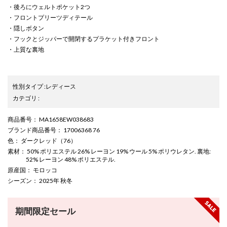
・後ろにウェルトポケット2つ
・フロントプリーツディテール
・隠しボタン
・フックとジッパーで開閉するプラケット付きフロント
・上質な裏地
性別タイプ
:
レディース
カテゴリ
:
商品番号
： MA1658EW038683
ブランド商品番号
： 17006368 76
色
： ダークレッド（76）
素材
： 50% ポリエステル 26% レーヨン 19% ウール 5% ポリウレタン. 裏地:
52% レーヨン 48% ポリエステル.
原産国
： モロッコ
シーズン
： 2025年 秋冬
期間限定セール