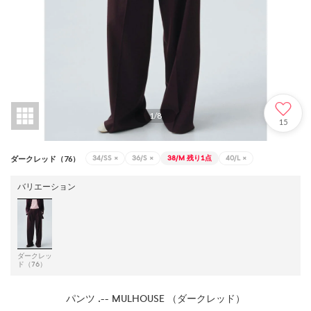
1
/
8
15
34/SS
×
36/S
×
38/M
残り1点
40/L
×
ダークレッド（76）
バリエーション
ダークレッ
ド（76）
パンツ .-- MULHOUSE （ダークレッド）