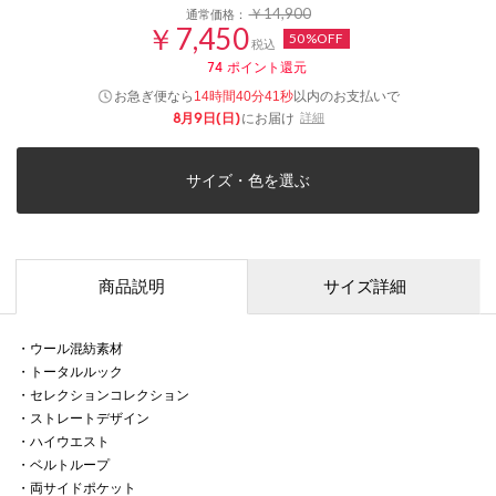
￥14,900
通常価格：
￥7,450
50%OFF
税込
74
ポイント還元
お急ぎ便なら
以内
のお支払いで
14時間40分41秒
8月9日(日)
にお届け
詳細
サイズ・色を選ぶ
商品説明
サイズ詳細
・ウール混紡素材
・トータルルック
・セレクションコレクション
・ストレートデザイン
・ハイウエスト
・ベルトループ
・両サイドポケット