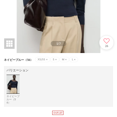
1
/
7
26
XS/SS
×
S
×
M
×
L
×
ネイビーブルー（56）
バリエーション
ネイビーブ
ルー（5
6）