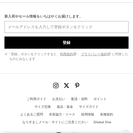
新入荷やセール情報をいちはやくお届けします。
登録
※「登録」ボタンをクリックすると、
利用規約
、
プライバシー規約
に同意した
ものとみなします
ご利用ガイド
お支払い
配送・送料
ポイント
サイズ交換
返品・返金
サイズガイド
よくあるご質問
衣装協力・リース
採用情報
各種規約
なりすましメール・サイトにご注意ください
Global Site