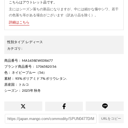
こちらはアウトレット品です。
主にはシーズン落ちの新品になりますが、中には細かな傷やシワ、若干
の色落ち等がある場合がございます（訳あり品を除く）。
詳細はこちら
性別タイプ
:
レディース
カテゴリ
:
商品番号
： MA1658EW038677
ブランド商品番号
： 17065820 56
色
： ネイビーブルー（56）
素材
： 93% ポリアミド 7% ポリウレタン.
原産国
： トルコ
シーズン
： 2025年 秋冬
URLをコピー