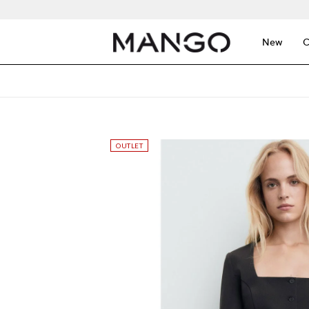
New
C