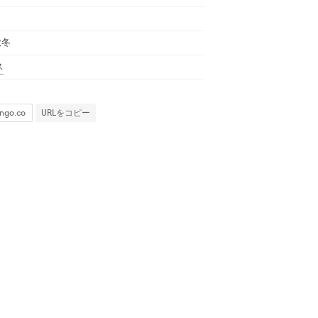
秋冬
ス
URLをコピー