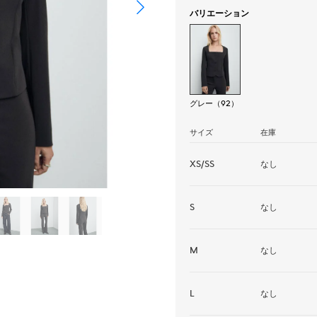
バリエーション
グレー（92）
サイズ
在庫
XS/SS
なし
S
なし
M
なし
L
なし