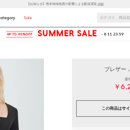
【お知らせ】熊本地域地震の影響による配送遅延
詳細
ategory
Sale
SUMMER SALE
- 8.11 23:59
UP TO 90%OFF
ブレザー .
通
￥6,
この商品は
サイ