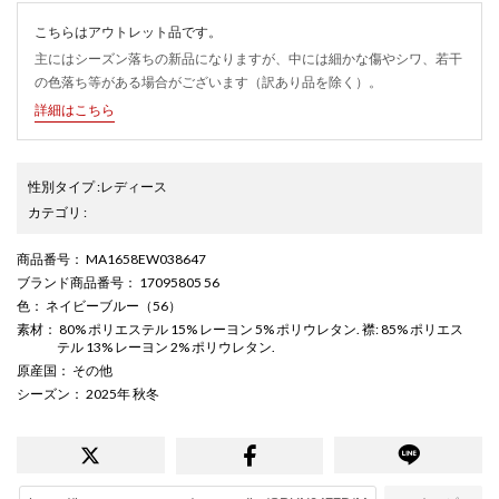
こちらはアウトレット品です。
主にはシーズン落ちの新品になりますが、中には細かな傷やシワ、若干
の色落ち等がある場合がございます（訳あり品を除く）。
詳細はこちら
性別タイプ
:
レディース
カテゴリ
:
商品番号
： MA1658EW038647
ブランド商品番号
： 17095805 56
色
： ネイビーブルー（56）
素材
： 80% ポリエステル 15% レーヨン 5% ポリウレタン. 襟: 85% ポリエス
テル 13% レーヨン 2% ポリウレタン.
原産国
： その他
シーズン
： 2025年 秋冬