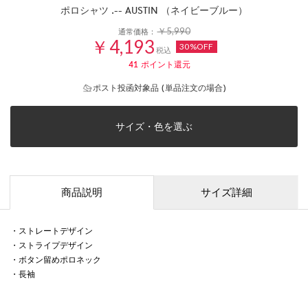
ポロシャツ .-- AUSTIN （ネイビーブルー）
￥5,990
通常価格：
￥4,193
30%OFF
税込
41
ポイント還元
ポスト投函対象品 (単品注文の場合)
サイズ・色を選ぶ
商品説明
サイズ詳細
・ストレートデザイン
・ストライプデザイン
・ボタン留めポロネック
・長袖