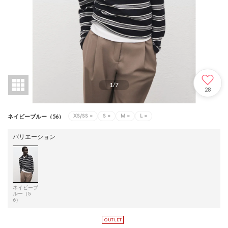
1
/
7
28
XS/SS
×
S
×
M
×
L
×
ネイビーブルー（56）
バリエーション
ネイビーブ
ルー（5
6）