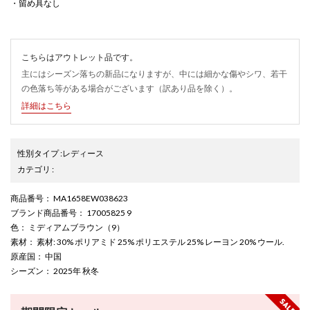
・留め具なし
こちらはアウトレット品です。
主にはシーズン落ちの新品になりますが、中には細かな傷やシワ、若干
の色落ち等がある場合がございます（訳あり品を除く）。
詳細はこちら
性別タイプ
:
レディース
カテゴリ
:
商品番号
： MA1658EW038623
ブランド商品番号
： 17005825 9
色
： ミディアムブラウン（9）
素材
： 素材: 30% ポリアミド 25% ポリエステル 25% レーヨン 20% ウール.
原産国
： 中国
シーズン
： 2025年 秋冬