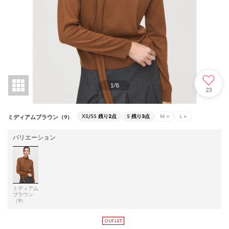
1
/
8
23
XS/SS
残り2点
S
残り3点
M
×
L
×
ミディアムブラウン（9）
バリエーション
ミディアム
ブラウン
（9）