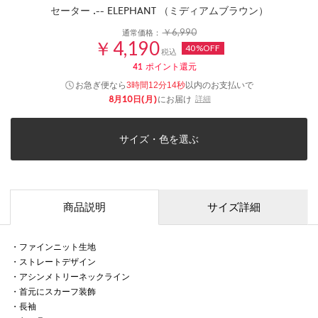
セーター .-- ELEPHANT （ミディアムブラウン）
￥6,990
通常価格：
￥4,190
40%OFF
税込
41
ポイント還元
お急ぎ便なら
以内
のお支払いで
3時間12分13秒
8月10日(月)
にお届け
詳細
サイズ・色を選ぶ
商品説明
サイズ詳細
・ファインニット生地
・ストレートデザイン
・アシンメトリーネックライン
・首元にスカーフ装飾
・長袖