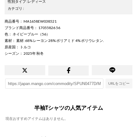
性別タイプ
:
レディース
カテゴリ
:
商品番号
： MA1658EW038521
ブランド商品番号
： 17055826 56
色
： ネイビーブルー（56）
素材
： 素材: 68% レーヨン 28% ポリアミド 4% ポリウレタン.
原産国
： トルコ
シーズン
： 2025年 秋冬
URLをコピー
半袖Tシャツの人気アイテム
現在おすすめアイテムはありません。