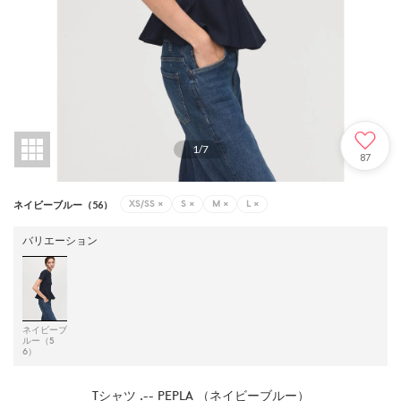
1
/
7
87
XS/SS
×
S
×
M
×
L
×
ネイビーブルー（56）
バリエーション
ネイビーブ
ルー（5
6）
Tシャツ .-- PEPLA （ネイビーブルー）